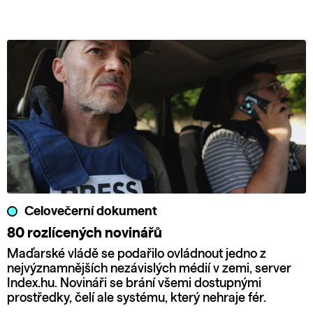
Celovečerní dokument
80 rozlícených novinářů
Maďarské vládě se podařilo ovládnout jedno z
nejvýznamnějších nezávislých médií v zemi, server
Index.hu. Novináři se brání všemi dostupnými
prostředky, čelí ale systému, který nehraje fér.