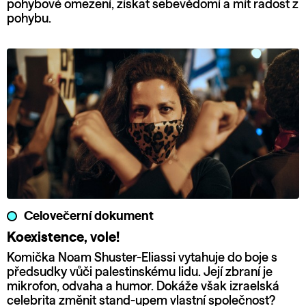
pohybové omezení, získat sebevědomí a mít radost z
pohybu.
Celovečerní dokument
Koexistence, vole!
Komička Noam Shuster-Eliassi vytahuje do boje s
předsudky vůči palestinskému lidu. Její zbraní je
mikrofon, odvaha a humor. Dokáže však izraelská
celebrita změnit stand-upem vlastní společnost?