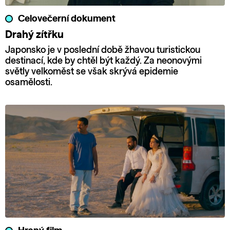
Celovečerní dokument
Drahý zítřku
Japonsko je v poslední době žhavou turistickou
destinací, kde by chtěl být každý. Za neonovými
světly velkoměst se však skrývá epidemie
osamělosti.