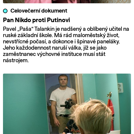
Celovečerní dokument
Pan Nikdo proti Putinovi
Pavel „Paša“ Talankin je nadšený a oblíbený učitel na
ruské základní škole. Má rád maloměstský život,
nevstřícné počasí, a dokonce i špinavé paneláky.
Jeho každodennost naruší válka, jíž se jako
zaměstnanec výchovné instituce musí stát
nástrojem.