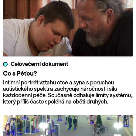
Celovečerní dokument
Co s Péťou?
Intimní portrét vztahu otce a syna s poruchou
autistického spektra zachycuje náročnost i sílu
každodenní péče. Současně odhaluje limity systému,
který příliš často spoléhá na oběti druhých.