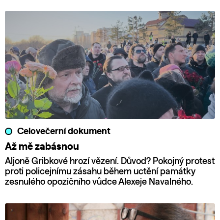
Celovečerní dokument
Až mě zabásnou
Aljoně Gribkové hrozí vězení. Důvod? Pokojný protest
proti policejnímu zásahu během uctění památky
zesnulého opozičního vůdce Alexeje Navalného.