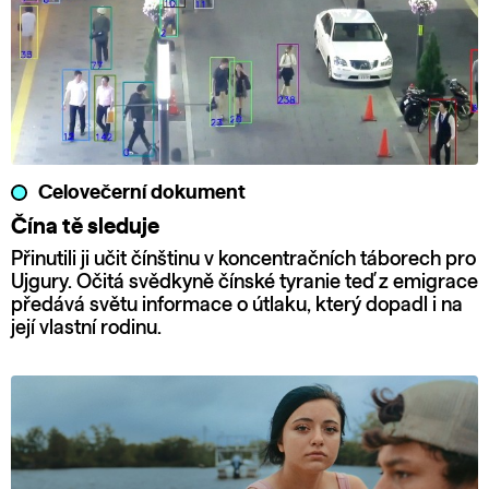
Celovečerní dokument
Čína tě sleduje
Přinutili ji učit čínštinu v koncentračních táborech pro
Ujgury. Očitá svědkyně čínské tyranie teď z emigrace
předává světu informace o útlaku, který dopadl i na
její vlastní rodinu.