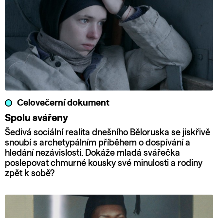
Celovečerní dokument
Spolu svářeny
Šedivá sociální realita dnešního Běloruska se jiskřivě
snoubí s archetypálním příběhem o dospívání a
hledání nezávislosti. Dokáže mladá svářečka
poslepovat chmurné kousky své minulosti a rodiny
zpět k sobě?