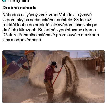
Hraný film
Drobná nehoda
Náhodou uslyšený zvuk vrací Vahídovi trýznivé
vzpomínky na sadistického mučitele. Srdce už
roztáčí touhu po odplatě, ale svědomí tiše volá po
dalších důkazech. Brilantně vypointované drama
Džafara Panahího naléhavě promlouvá o otázkách
viny a odpovědnosti.