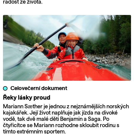
radost ze života.
Celovečerní dokument
Řeky lásky proud
Mariann Sæther je jednou z nejznámějších norských
kajakářek. Její život naplňuje jak jízda na divoké
vodě, tak dvě malé děti Benjamin a Saga. Po
čtyřicítce se Mariann rozhodne skloubit rodinu s
tímto extrémním sportem.