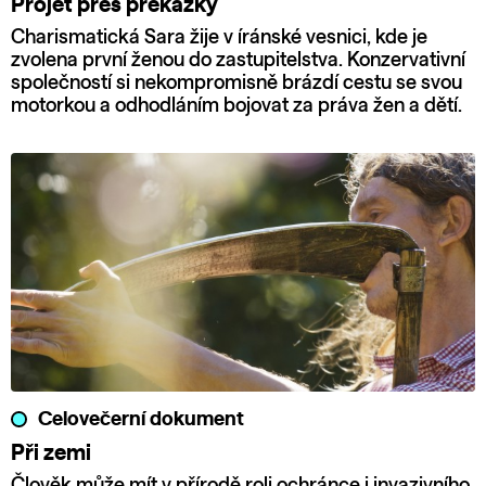
Projet přes překážky
Charismatická Sara žije v íránské vesnici, kde je
zvolena první ženou do zastupitelstva. Konzervativní
společností si nekompromisně brázdí cestu se svou
motorkou a odhodláním bojovat za práva žen a dětí.
Celovečerní dokument
Při zemi
Člověk může mít v přírodě roli ochránce i invazivního