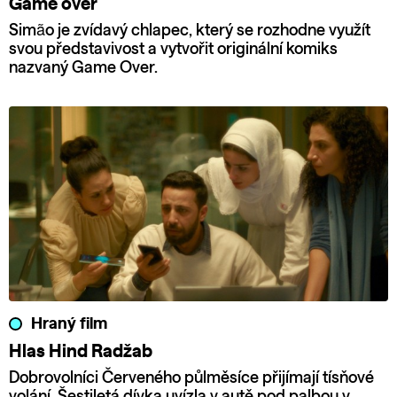
Game over
Simão je zvídavý chlapec, který se rozhodne využít
svou představivost a vytvořit originální komiks
nazvaný Game Over.
Hraný film
Hlas Hind Radžab
Dobrovolníci Červeného půlměsíce přijímají tísňové
volání. Šestiletá dívka uvízla v autě pod palbou v