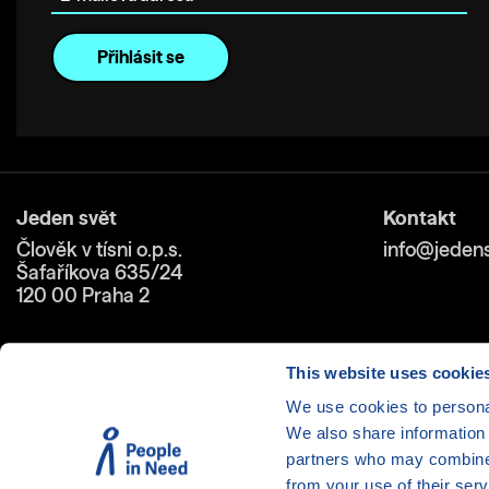
Jeden svět
Kontakt
Člověk v tísni o.p.s.
info@jedens
Šafaříkova 635/24
120 00 Praha 2
This website uses cookie
We use cookies to personal
We also share information 
Cookies
| © 1999-2026 Člověk 
partners who may combine i
from your use of their serv