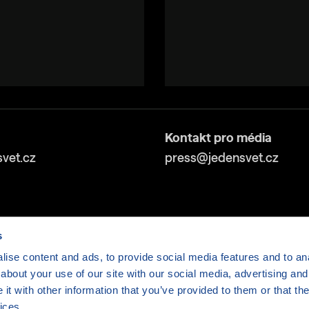
Kontakt pro média
vet.cz
press@jedensvet.cz
s
ise content and ads, to provide social media features and to anal
about your use of our site with our social media, advertising and
v tísni o.p.s., web běží v rámci bezplatného
serverhosti
t with other information that you’ve provided to them or that the
ices.