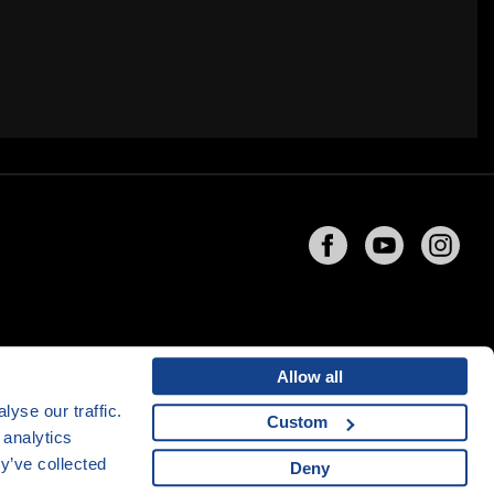
Allow all
yse our traffic.
Custom
 analytics
ng
společnosti
CZECHIA.COM
y’ve collected
Deny