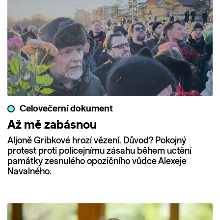
Celovečerní dokument
Až mě zabásnou
Aljoně Gribkové hrozí vězení. Důvod? Pokojný
protest proti policejnímu zásahu během uctění
památky zesnulého opozičního vůdce Alexeje
Navalného.