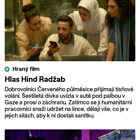
Hraný film
Hlas Hind Radžab
Dobrovolníci Červeného půlměsíce přijímají tísňové
volání. Šestiletá dívka uvízla v autě pod palbou v
Gaze a prosí o záchranu. Zatímco se ji humanitární
pracovníci snaží udržet na lince, dělají vše, co je v
jejich silách, aby k ní dostali sanitku.