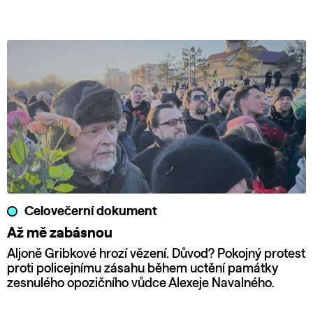
Celovečerní dokument
Až mě zabásnou
Aljoně Gribkové hrozí vězení. Důvod? Pokojný protest
proti policejnímu zásahu během uctění památky
zesnulého opozičního vůdce Alexeje Navalného.