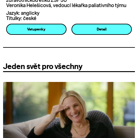
zdravotnickou etiku ZSF JU
Veronika Helešicová, vedoucí lékařka paliativního týmu
Jazyk: anglicky
Titulky: české
Vstupenky
Detail
Jeden svět pro všechny