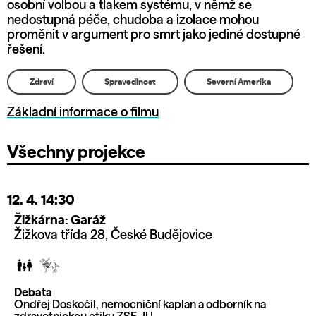
osobní volbou a tlakem systému, v němž se
nedostupná péče, chudoba a izolace mohou
proměnit v argument pro smrt jako jediné dostupné
řešení.
Zdraví
Spravedlnost
Severní Amerika
Základní informace o filmu
Všechny projekce
12. 4.
14:30
Žižkárna: Garáž
Žižkova třída 28, České Budějovice
Debata
Ondřej Doskočil, nemocniční kaplan a odborník na