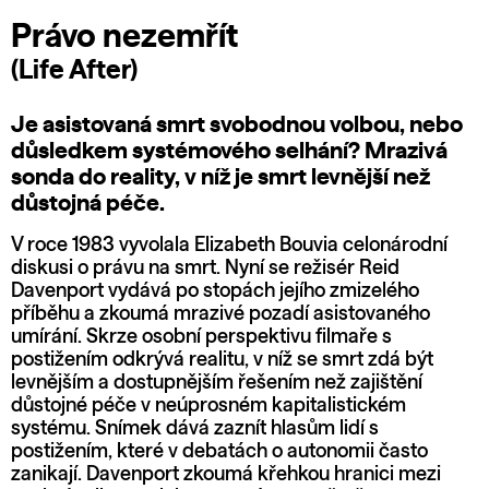
Právo nezemřít
(Life After)
Je asistovaná smrt svobodnou volbou, nebo
důsledkem systémového selhání? Mrazivá
sonda do reality, v níž je smrt levnější než
důstojná péče.
V roce 1983 vyvolala Elizabeth Bouvia celonárodní
diskusi o právu na smrt. Nyní se režisér Reid
Davenport vydává po stopách jejího zmizelého
příběhu a zkoumá mrazivé pozadí asistovaného
umírání. Skrze osobní perspektivu filmaře s
postižením odkrývá realitu, v níž se smrt zdá být
levnějším a dostupnějším řešením než zajištění
důstojné péče v neúprosném kapitalistickém
systému. Snímek dává zaznít hlasům lidí s
postižením, které v debatách o autonomii často
zanikají. Davenport zkoumá křehkou hranici mezi