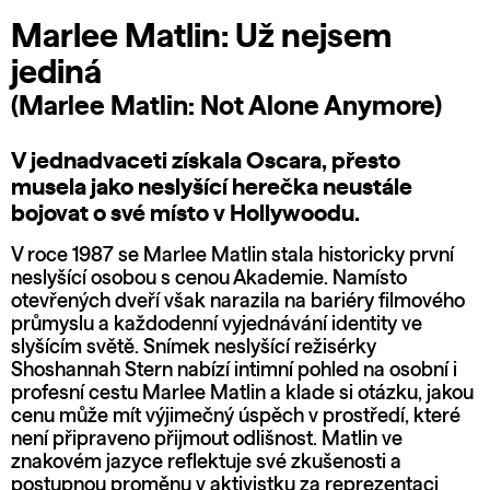
Marlee Matlin: Už nejsem
jediná
(Marlee Matlin: Not Alone Anymore)
V jednadvaceti získala Oscara, přesto
musela jako neslyšící herečka neustále
bojovat o své místo v Hollywoodu.
V roce 1987 se Marlee Matlin stala historicky první
neslyšící osobou s cenou Akademie. Namísto
otevřených dveří však narazila na bariéry filmového
průmyslu a každodenní vyjednávání identity ve
slyšícím světě. Snímek neslyšící režisérky
Shoshannah Stern nabízí intimní pohled na osobní i
profesní cestu Marlee Matlin a klade si otázku, jakou
cenu může mít výjimečný úspěch v prostředí, které
není připraveno přijmout odlišnost. Matlin ve
znakovém jazyce reflektuje své zkušenosti a
postupnou proměnu v aktivistku za reprezentaci