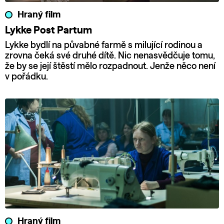
Hraný film
Lykke Post Partum
Lykke bydlí na půvabné farmě s milující rodinou a
zrovna čeká své druhé dítě. Nic nenasvědčuje tomu,
že by se její štěstí mělo rozpadnout. Jenže něco není
v pořádku.
Hraný film