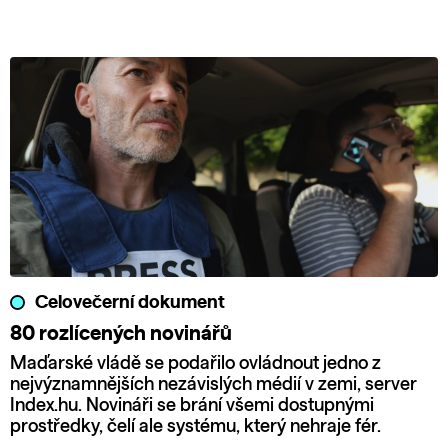
Celovečerní dokument
80 rozlícených novinářů
Maďarské vládě se podařilo ovládnout jedno z
nejvýznamnějších nezávislých médií v zemi, server
Index.hu. Novináři se brání všemi dostupnými
prostředky, čelí ale systému, který nehraje fér.