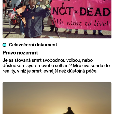
Celovečerní dokument
Právo nezemřít
Je asistovaná smrt svobodnou volbou, nebo
důsledkem systémového selhání? Mrazivá sonda do
reality, v níž je smrt levnější než důstojná péče.