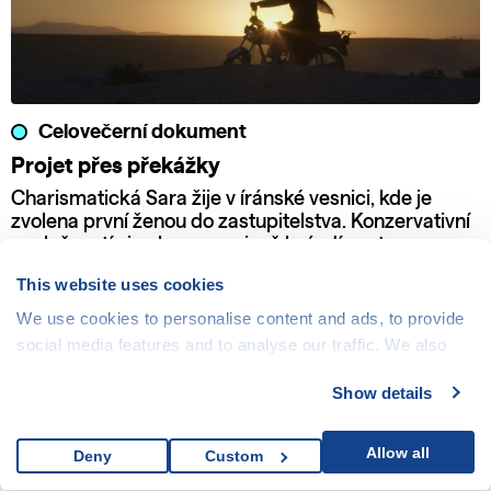
Celovečerní dokument
Projet přes překážky
Charismatická Sara žije v íránské vesnici, kde je
zvolena první ženou do zastupitelstva. Konzervativní
společností si nekompromisně brázdí cestu se svou
motorkou a odhodláním bojovat za práva žen a dětí.
This website uses cookies
We use cookies to personalise content and ads, to provide
social media features and to analyse our traffic. We also
share information about your use of our site with our social
Show details
media, advertising and analytics partners who may
combine it with other information that you’ve provided to
them or that they’ve collected from your use of their
Allow all
Deny
Custom
services.