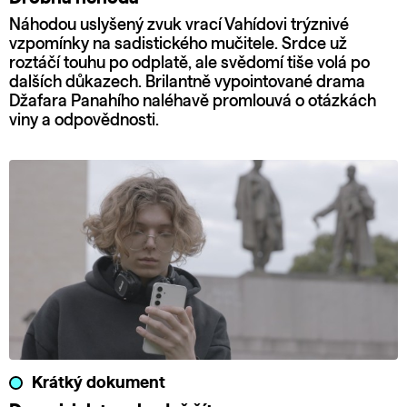
Náhodou uslyšený zvuk vrací Vahídovi trýznivé
vzpomínky na sadistického mučitele. Srdce už
roztáčí touhu po odplatě, ale svědomí tiše volá po
dalších důkazech. Brilantně vypointované drama
Džafara Panahího naléhavě promlouvá o otázkách
viny a odpovědnosti.
Krátký dokument