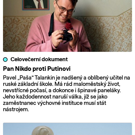
Celovečerní dokument
Pan Nikdo proti Putinovi
Pavel „Paša“ Talankin je nadšený a oblíbený učitel na
ruské základní škole. Má rád maloměstský život,
nevstřícné počasí, a dokonce i špinavé paneláky.
Jeho každodennost naruší válka, jíž se jako
zaměstnanec výchovné instituce musí stát
nástrojem.