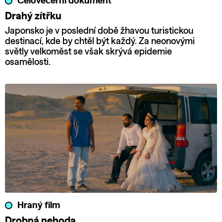
Celovečerní dokument
Drahý zítřku
Japonsko je v poslední době žhavou turistickou
destinací, kde by chtěl být každý. Za neonovými
světly velkoměst se však skrývá epidemie
osamělosti.
Hraný film
Drobná nehoda