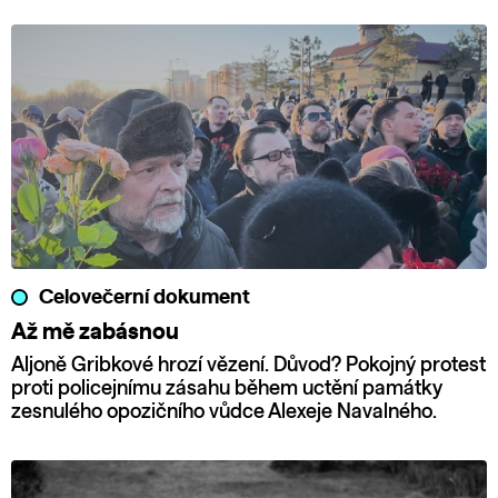
Celovečerní dokument
Až mě zabásnou
Aljoně Gribkové hrozí vězení. Důvod? Pokojný protest
proti policejnímu zásahu během uctění památky
zesnulého opozičního vůdce Alexeje Navalného.