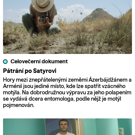
Celovečerní dokument
Pátrání po Satyrovi
Hory mezi znepřátelenými zeměmi Ázerbájdžánem a
Arménií jsou jediné místo, kde lze spatřit vzácného
motýla. Na dobrodružnou výpravu za jeho polapením
se vydává dcera entomologa, podle nějž je motýl
pojmenován.