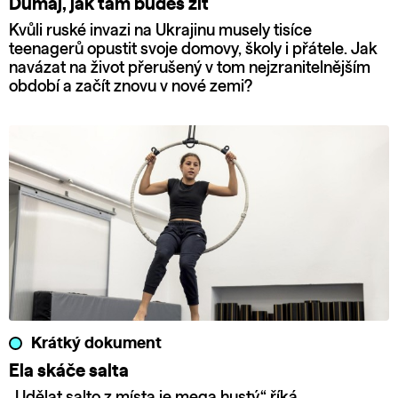
Dumaj, jak tam budeš žít
Kvůli ruské invazi na Ukrajinu musely tisíce
teenagerů opustit svoje domovy, školy i přátele. Jak
navázat na život přerušený v tom nejzranitelnějším
období a začít znovu v nové zemi?
Krátký dokument
Ela skáče salta
„Udělat salto z místa je mega hustý,“ říká