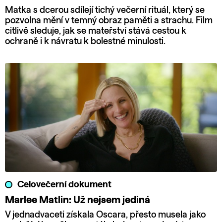
Matka s dcerou sdílejí tichý večerní rituál, který se
pozvolna mění v temný obraz paměti a strachu. Film
citlivě sleduje, jak se mateřství stává cestou k
ochraně i k návratu k bolestné minulosti.
Celovečerní dokument
Marlee Matlin: Už nejsem jediná
V jednadvaceti získala Oscara, přesto musela jako