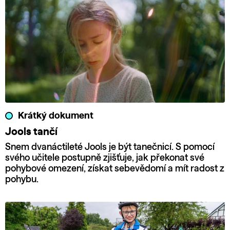
Krátký dokument
Jools tančí
Snem dvanáctileté Jools je být tanečnicí. S pomocí
svého učitele postupně zjišťuje, jak překonat své
pohybové omezení, získat sebevědomí a mít radost z
pohybu.