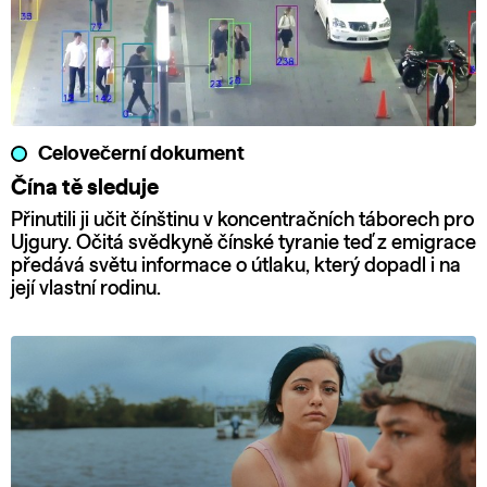
Celovečerní dokument
Čína tě sleduje
Přinutili ji učit čínštinu v koncentračních táborech pro
Ujgury. Očitá svědkyně čínské tyranie teď z emigrace
předává světu informace o útlaku, který dopadl i na
její vlastní rodinu.