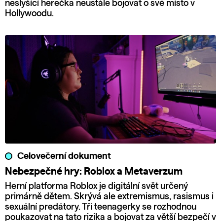
neslyšící herečka neustále bojovat o své místo v
Hollywoodu.
Celovečerní dokument
Nebezpečné hry: Roblox a Metaverzum
Herní platforma Roblox je digitální svět určený
primárně dětem. Skrývá ale extremismus, rasismus i
sexuální predátory. Tři teenagerky se rozhodnou
poukazovat na tato rizika a bojovat za větší bezpečí v