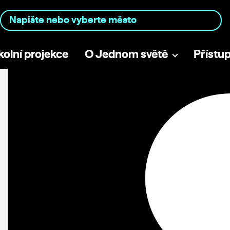
kolní projekce
O Jednom světě
Přístu