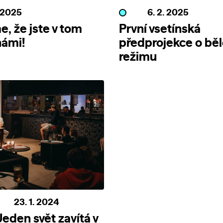
. 2025
6. 2. 2025
, že jste v tom
První vsetínská
námi!
předprojekce o bě
režimu
23. 1. 2024
Jeden svět zavítá v