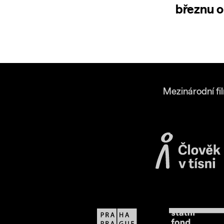
březnu o
Mezinárodní fi