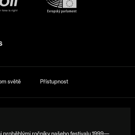
om světě
Přístupnost
i proběhlými ročníky našeho festivalu 1999—