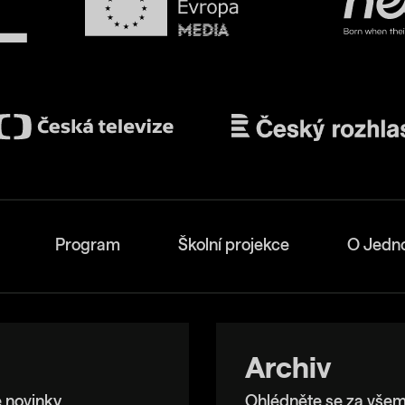
Program
Školní projekce
O Jedn
Archiv
 novinky.
Ohlédněte se za všem