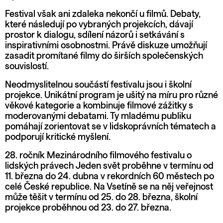
Festival však ani zdaleka nekončí u filmů. Debaty,
které následují po vybraných projekcích, dávají
prostor k dialogu, sdílení názorů i setkávání s
inspirativními osobnostmi. Právě diskuze umožňují
zasadit promítané filmy do širších společenských
souvislostí.
Neodmyslitelnou součástí festivalu jsou i školní
projekce. Unikátní program je ušitý na míru pro různé
věkové kategorie a kombinuje filmové zážitky s
moderovanými debatami. Ty mladému publiku
pomáhají zorientovat se v lidskoprávních tématech a
podporují kritické myšlení.
28. ročník Mezinárodního filmového festivalu o
lidských právech Jeden svět proběhne v termínu od
11. března do 24. dubna v rekordních 60 městech po
celé České republice. Na Vsetíně se na něj veřejnost
může těšit v termínu od 25. do 28. března, školní
projekce proběhnou od 23. do 27. března.