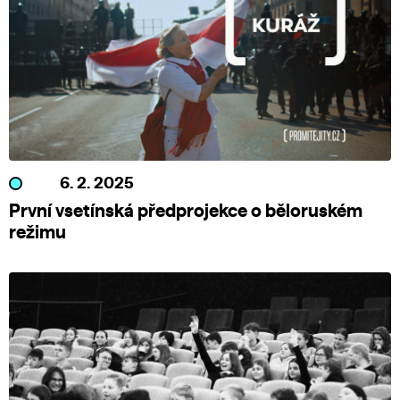
6. 2. 2025
První vsetínská předprojekce o běloruském
režimu