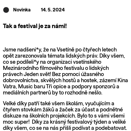
Novinka
14. 5. 2024
Tak a festival je za námi!
Jsme nadšeni*y, že na Vsetíně po čtyřech letech
opět zarezonovala témata lidských práv. Díky všem,
co se podíleli*y na organizaci vsetínského
Mezinárodního filmového festivalu o lidských
právech Jeden svět! Bez pomoci úžasného
dobrovolnictva, skvělých hostů a hostek, zázemí Kina
Vatra, Music baru Tři opice a podpory sponzorů a
mediálních partnerů by to rozhodně nešlo.
Velké díky patří také všem školám, vyučujícím a
čtyřem stovkám žáků a žaček za účast a podnětné
diskuze na školních projekcích. Bylo to s vámi všemi
moc super! Díky za krásný festivalový týden a veliké
díky všem, co se na nás přišli podívat a podebatovat.