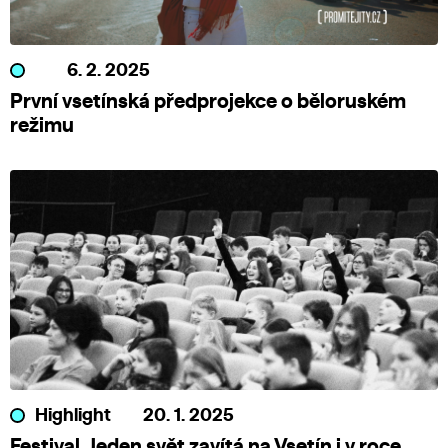
6. 2. 2025
První vsetínská předprojekce o běloruském
režimu
Highlight
20. 1. 2025
Festival Jeden svět zavítá na Vsetín i v roce