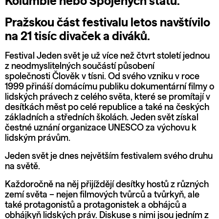
Kolumbie nebo Spojených států.
Pražskou část festivalu letos navštívilo
na 21 tisíc divaček a diváků.
Festival Jeden svět je už více než čtvrt století jednou
z neodmyslitelných součástí působení
společnosti
Člověk v tísni
. Od svého vzniku v roce
1999 přináší domácímu publiku dokumentární filmy o
lidských právech z celého světa, které se promítají v
desítkách měst po celé republice a také na českých
základních a středních školách. Jeden svět získal
čestné uznání organizace UNESCO za výchovu k
lidským právům.
Jeden svět je dnes největším festivalem svého druhu
na světě.
Každoročně na něj přijíždějí desítky hostů z různých
zemí světa – nejen filmových tvůrců a tvůrkyň, ale
také protagonistů a protagonistek a obhájců a
obhájkyň lidských práv. Diskuse s nimi jsou jedním z