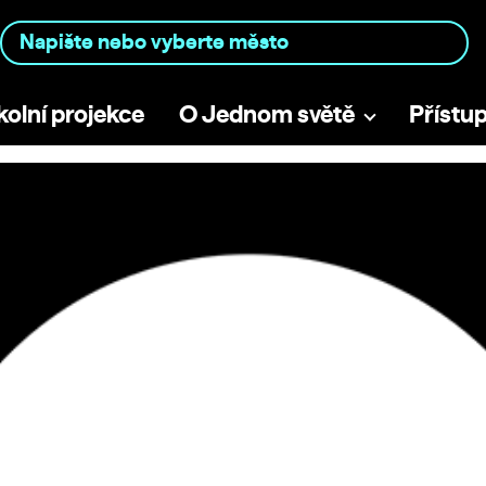
kolní projekce
O Jednom světě
Přístu