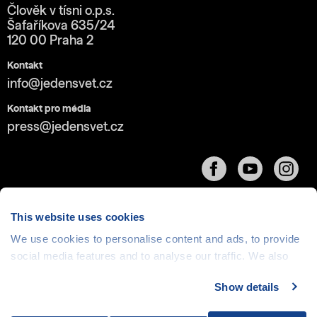
Člověk v tísni o.p.s.
Šafaříkova 635/24
120 00 Praha 2
Kontakt
info@jedensvet.cz
Kontakt pro média
press@jedensvet.cz
This website uses cookies
We use cookies to personalise content and ads, to provide
Cookies
| © 1999-2026 Člověk v tísni o.p.s., web běží
social media features and to analyse our traffic. We also
v rámci bezplatného
serverhosting
společnosti
share information about your use of our site with our social
CZECHIA.COM
Show details
media, advertising and analytics partners who may
combine it with other information that you’ve provided to