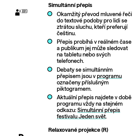
Simultánní přepis
Okamžitý převod mluvené řeči
do textové podoby pro lidi se
ztrátou sluchu, kteří preferují
češtinu.
Přepis probíhá v reálném čase
a publikum jej může sledovat
na tabletu nebo svých
telefonech.
Debaty se simultánním
přepisem jsou v
programu
označeny příslušným
piktogramem.
Aktuální přepis najdete v době
programu vždy na stejném
odkazu:
Simultánní přepis
festivalu Jeden svět
.
Relaxované projekce (R)