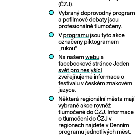
(ČZJ).
Vybraný doprovodný program
a pofilmové debaty jsou
profesionálně tlumočeny.
V
programu
jsou tyto akce
označeny piktogramem
„rukou“.
Na našem
webu
a
facebookové stránce
Jeden
svět pro neslyšící
zveřejňujeme informace o
festivalu v českém znakovém
jazyce.
Některá regionální města mají
vybrané akce rovněž
tlumočené do ČZJ. Informace
o tlumočení do ČZJ v
regionech najdete v Denním
programu jednotlivých měst.