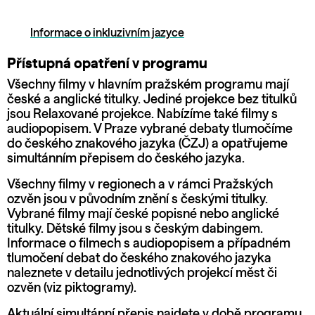
Informace o inkluzivním jazyce
Přístupná opatření v programu
Všechny filmy v hlavním pražském programu mají
české a anglické titulky. Jediné projekce bez titulků
jsou Relaxované projekce. Nabízíme také filmy s
audiopopisem. V Praze vybrané debaty tlumočíme
do českého znakového jazyka (ČZJ) a opatřujeme
simultánním přepisem do českého jazyka.
Všechny filmy v regionech a v rámci Pražských
ozvěn jsou v původním znění s českými titulky.
Vybrané filmy mají české popisné nebo anglické
titulky. Dětské filmy jsou s českým dabingem.
Informace o filmech s audiopopisem a případném
tlumočení debat do českého znakového jazyka
naleznete v detailu jednotlivých projekcí měst či
ozvěn (viz piktogramy).
Aktuální simultánní přepis najdete v době programu