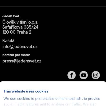
Jeden svět
Člověk v tísni o.p.s.
Šafaříkova 635/24
120 00 Praha 2
Kontakt
info@jedensvet.cz
Kontakt pro média
press@jedensvet.cz
This website uses cookies
We use cookies to personalise content and ads, to provide
Cookies
| © 1999-2026 Člověk v tísni o.p.s., web běží
social media features and to analyse our traffic. We also