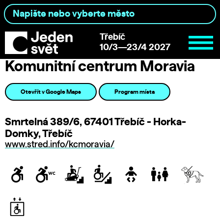
Třebíč
10/3—23/4 2027
Komunitní centrum Moravia
Otevřít v Google Maps
Program místa
Smrtelná 389/6, 67401 Třebíč - Horka-
Domky, Třebíč
www.stred.info/kcmoravia/