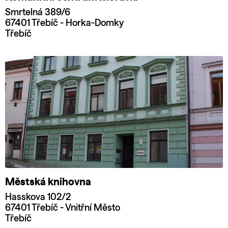
Smrtelná 389/6
67401 Třebíč - Horka-Domky
Třebíč
Městská knihovna
Hasskova 102/2
67401 Třebíč - Vnitřní Město
Třebíč