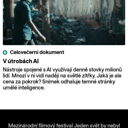
Celovečerní dokument
V útrobách AI
Nástroje spojené s AI využívají denně stovky milionů
lidí. Mnozí v ní vidí naději na světlé zítřky. Jaká je ale
cena za pokrok? Snímek odhaluje temné stránky
umělé inteligence.
Mezinárodní filmový festival Jeden svět by nebyl