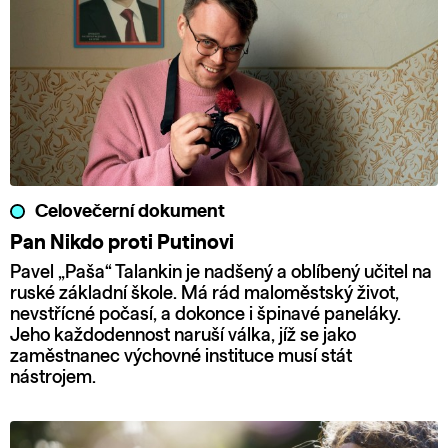
Celovečerní dokument
Pan Nikdo proti Putinovi
Pavel „Paša“ Talankin je nadšený a oblíbený učitel na
ruské základní škole. Má rád maloměstský život,
nevstřícné počasí, a dokonce i špinavé paneláky.
Jeho každodennost naruší válka, jíž se jako
zaměstnanec výchovné instituce musí stát
nástrojem.