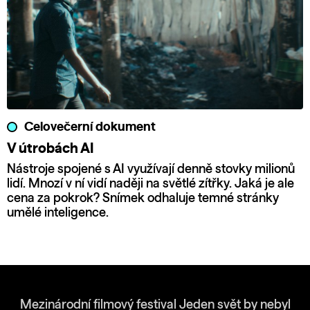
Celovečerní dokument
V útrobách AI
Nástroje spojené s AI využívají denně stovky milionů
lidí. Mnozí v ní vidí naději na světlé zítřky. Jaká je ale
cena za pokrok? Snímek odhaluje temné stránky
umělé inteligence.
Mezinárodní filmový festival Jeden svět by nebyl