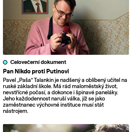
Celovečerní dokument
Pan Nikdo proti Putinovi
Pavel „Paša“ Talankin je nadšený a oblíbený učitel na
ruské základní škole. Má rád maloměstský život,
nevstřícné počasí, a dokonce i špinavé paneláky.
Jeho každodennost naruší válka, jíž se jako
zaměstnanec výchovné instituce musí stát
nástrojem.