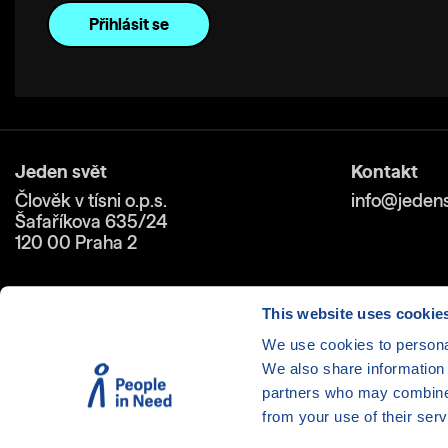
Jeden svět
Kontakt
Člověk v tísni o.p.s.
info@jedens
Šafaříkova 635/24
120 00 Praha 2
This website uses cookie
We use cookies to personal
We also share information 
Cookies
| © 1999-2026 Člověk 
partners who may combine i
from your use of their serv