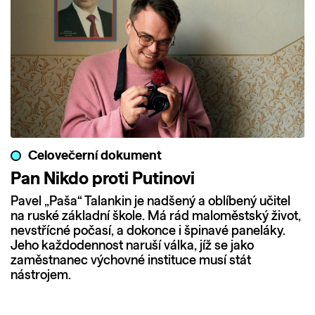
Celovečerní dokument
Pan Nikdo proti Putinovi
Pavel „Paša“ Talankin je nadšený a oblíbený učitel
na ruské základní škole. Má rád maloměstský život,
nevstřícné počasí, a dokonce i špinavé paneláky.
Jeho každodennost naruší válka, jíž se jako
zaměstnanec výchovné instituce musí stát
nástrojem.