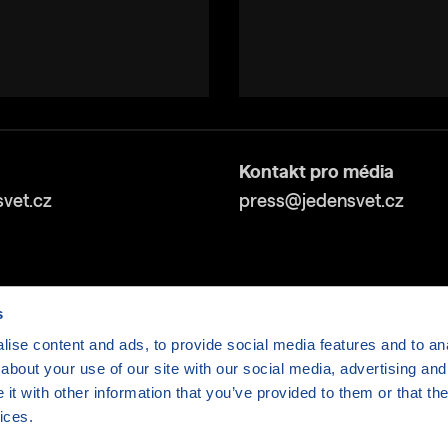
Kontakt pro média
vet.cz
press@jedensvet.cz
s
ise content and ads, to provide social media features and to anal
about your use of our site with our social media, advertising and
v tísni o.p.s., web běží v rámci bezplatného
serverhosti
t with other information that you’ve provided to them or that the
ices.