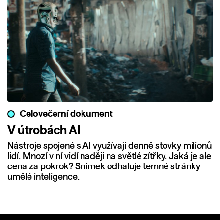
Celovečerní dokument
V útrobách AI
Nástroje spojené s AI využívají denně stovky milionů
lidí. Mnozí v ní vidí naději na světlé zítřky. Jaká je ale
cena za pokrok? Snímek odhaluje temné stránky
umělé inteligence.