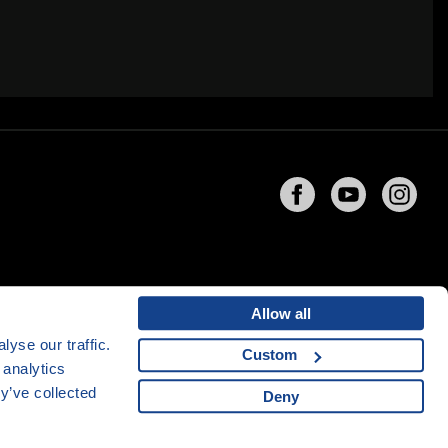
Allow all
yse our traffic.
Custom
 analytics
ng
společnosti
CZECHIA.COM
y’ve collected
Deny