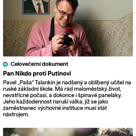
Celovečerní dokument
Pan Nikdo proti Putinovi
Pavel „Paša“ Talankin je nadšený a oblíbený učitel na
ruské základní škole. Má rád maloměstský život,
nevstřícné počasí, a dokonce i špinavé paneláky.
Jeho každodennost naruší válka, jíž se jako
zaměstnanec výchovné instituce musí stát
nástrojem.