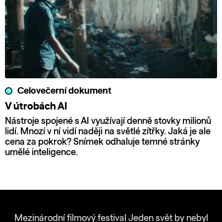
Celovečerní dokument
V útrobách AI
Nástroje spojené s AI využívají denně stovky milionů
lidí. Mnozí v ní vidí naději na světlé zítřky. Jaká je ale
cena za pokrok? Snímek odhaluje temné stránky
umělé inteligence.
Mezinárodní filmový festival Jeden svět by nebyl