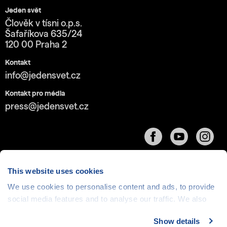
Jeden svět
Člověk v tísni o.p.s.
Šafaříkova 635/24
120 00 Praha 2
Kontakt
info@jedensvet.cz
Kontakt pro média
press@jedensvet.cz
This website uses cookies
We use cookies to personalise content and ads, to provide
social media features and to analyse our traffic. We also
Cookies
| © 1999-2026 Člověk v tísni o.p.s., web běží
v rámci bezplatného
serverhosting
společnosti
share information about your use of our site with our social
CZECHIA.COM
Show details
media, advertising and analytics partners who may