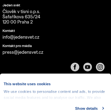
Jeden svět
Člověk v tísni o.p.s.
Šafaříkova 635/24
120 00 Praha 2
Kontakt
info@jedensvet.cz
Kontakt pro média
press@jedensvet.cz
This website uses cookies
We use cookies to personalise content and ads, to provide
social media features and to analyse our traffic. We also
Cookies
| © 1999-2026 Člověk v tísni o.p.s., web běží
v rámci bezplatného
serverhosting
společnosti
share information about your use of our site with our social
CZECHIA.COM
Show details
media, advertising and analytics partners who may