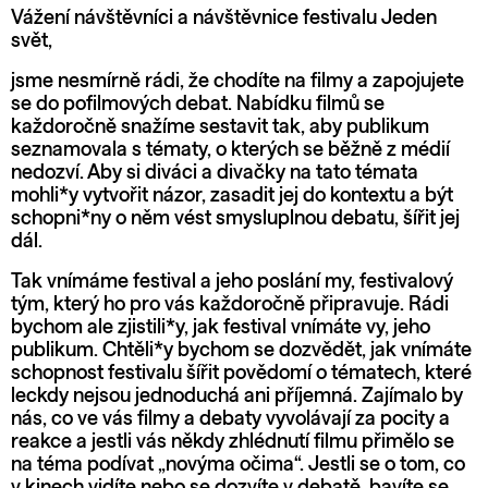
Vážení návštěvníci a návštěvnice festivalu Jeden
svět,
jsme nesmírně rádi, že chodíte na filmy a zapojujete
se do pofilmových debat. Nabídku filmů se
každoročně snažíme sestavit tak, aby publikum
seznamovala s tématy, o kterých se běžně z médií
nedozví. Aby si diváci a divačky na tato témata
mohli*y vytvořit názor, zasadit jej do kontextu a být
schopni*ny o něm vést smysluplnou debatu, šířit jej
dál.
Tak vnímáme festival a jeho poslání my, festivalový
tým, který ho pro vás každoročně připravuje. Rádi
bychom ale zjistili*y, jak festival vnímáte vy, jeho
publikum. Chtěli*y bychom se dozvědět, jak vnímáte
schopnost festivalu šířit povědomí o tématech, které
leckdy nejsou jednoduchá ani příjemná. Zajímalo by
nás, co ve vás filmy a debaty vyvolávají za pocity a
reakce a jestli vás někdy zhlédnutí filmu přimělo se
na téma podívat „novýma očima“. Jestli se o tom, co
v kinech vidíte nebo se dozvíte v debatě, bavíte se