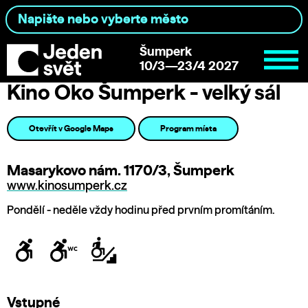
Šumperk
10/3—23/4 2027
Kino Oko Šumperk - velký sál
Otevřít v Google Maps
Program místa
Masarykovo nám. 1170/3, Šumperk
www.kinosumperk.cz
Pondělí - neděle vždy hodinu před prvním promítáním.
Vstupné