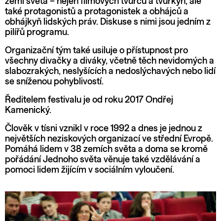
zemí světa – nejen filmových tvůrců a tvůrkyň, ale
také protagonistů a protagonistek a obhájců a
obhájkyň lidských práv. Diskuse s nimi jsou jedním z
pilířů programu.
Organizační tým také usiluje o přístupnost pro
všechny divačky a diváky, včetně těch nevidomých a
slabozrakých, neslyšících a nedoslýchavých nebo lidí
se sníženou pohyblivostí.
Ředitelem festivalu je od roku 2017 Ondřej
Kamenický.
Člověk v tísni vznikl v roce 1992 a dnes je jednou z
největších neziskových organizací ve střední Evropě.
Pomáhá lidem v 38 zemích světa a doma se kromě
pořádání Jednoho světa věnuje také vzdělávání a
pomoci lidem žijícím v sociálním vyloučení.