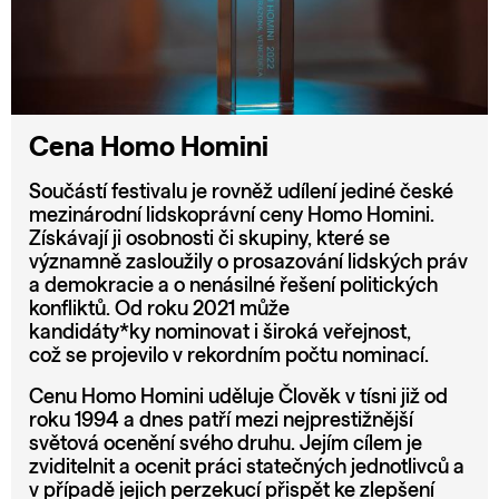
Cena Homo Homini
Součástí festivalu je rovněž udílení jediné české
mezinárodní lidskoprávní ceny Homo Homini.
Získávají ji osobnosti či skupiny, které se
významně zasloužily o prosazování lidských práv
a demokracie a o nenásilné řešení politických
konfliktů. Od roku 2021 může
kandidáty*ky nominovat i široká veřejnost,
což se projevilo v rekordním počtu nominací.
Cenu Homo Homini uděluje Člověk v tísni již od
roku 1994 a dnes patří mezi nejprestižnější
světová ocenění svého druhu. Jejím cílem je
zviditelnit a ocenit práci statečných jednotlivců a
v případě jejich perzekucí přispět ke zlepšení