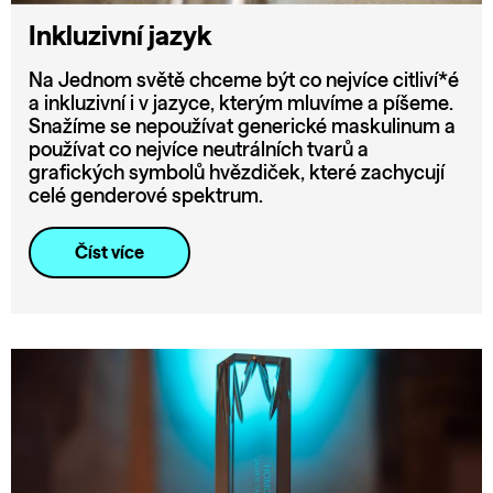
Inkluzivní jazyk
Na Jednom světě chceme být co nejvíce citliví*é
a inkluzivní i v jazyce, kterým mluvíme a píšeme.
Snažíme se nepoužívat generické maskulinum a
používat co nejvíce neutrálních tvarů a
grafických symbolů hvězdiček, které zachycují
celé genderové spektrum.
Číst více