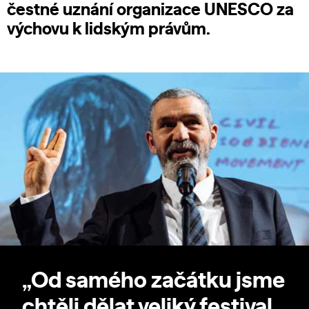
čestné uznání organizace UNESCO za
výchovu k lidským právům.
„Od samého začátku jsme
chtěli dělat veliký festival,