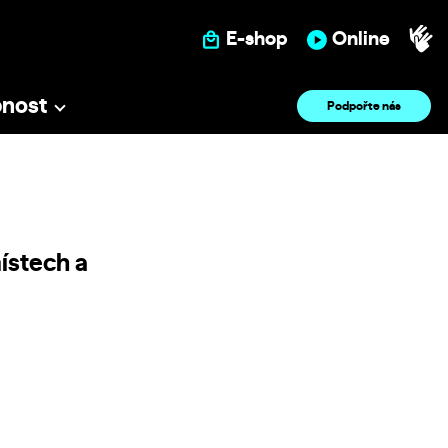
E-shop
Online
pnost
Podpořte nás
ístech a