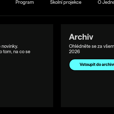
Program
Školní projekce
O Jedn
Archiv
 novinky.
Ohlédněte se za všem
o tom, na co se
2026
Vstoupit do archiv