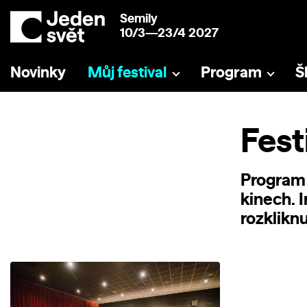
Semily
10/3—23/4 2027
Novinky
Můj festival
Program
Š
Fest
Program 
kinech. 
rozkliknu