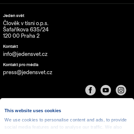
Jeden svět
Člověk v tísni o.p.s.
Šafaříkova 635/24
120 00 Praha 2
Kontakt
info@jedensvet.cz
Kontakt pro média
press@jedensvet.cz
This website uses cookies
We use cookies to personalise content and ads, to provide
Cookies
| © 1999-2026 Člověk v tísni o.p.s., web běží
social media features and to analyse our traffic. We also
v rámci bezplatného
serverhosting
společnosti