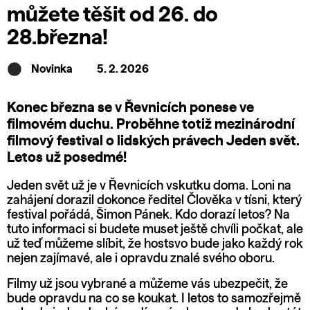
můžete těšit od 26. do
28.března!
Novinka
5. 2. 2026
Konec března se v Řevnicích ponese ve
filmovém duchu. Proběhne totiž mezinárodní
filmový festival o lidských právech Jeden svět.
Letos už posedmé!
Jeden svět už je v Řevnicích vskutku doma. Loni na
zahájení dorazil dokonce ředitel Člověka v tísni, který
festival pořádá, Šimon Pánek. Kdo dorazí letos? Na
tuto informaci si budete muset ještě chvíli počkat, ale
už teď můžeme slíbit, že hostsvo bude jako každý rok
nejen zajímavé, ale i opravdu znalé svého oboru.
Filmy už jsou vybrané a můžeme vás ubezpečit, že
bude opravdu na co se koukat. I letos to samozřejmě