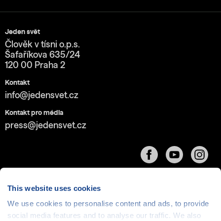
Jeden svět
Člověk v tísni o.p.s.
Šafaříkova 635/24
120 00 Praha 2
Kontakt
info@jedensvet.cz
Kontakt pro média
press@jedensvet.cz
This website uses cookies
We use cookies to personalise content and ads, to provide
social media features and to analyse our traffic. We also
Cookies
| © 1999-2026 Člověk v tísni o.p.s., web běží