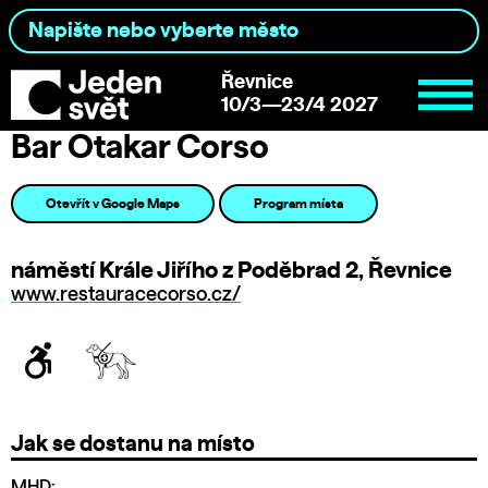
Řevnice
10/3—23/4 2027
Bar Otakar Corso
Otevřít v Google Maps
Program místa
náměstí Krále Jiřího z Poděbrad 2, Řevnice
www.restauracecorso.cz/
Jak se dostanu na místo
MHD: