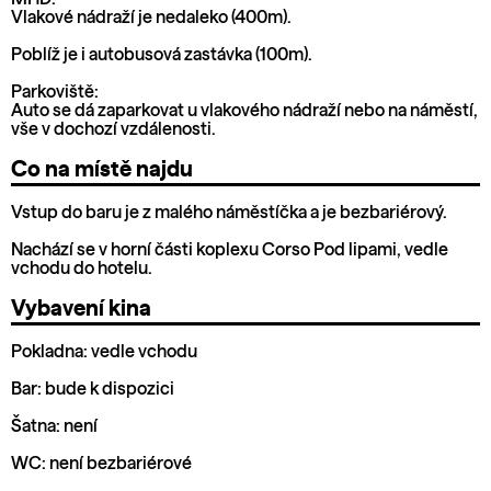
Vlakové nádraží je nedaleko (400m).
Poblíž je i autobusová zastávka (100m).
Parkoviště:
Auto se dá zaparkovat u vlakového nádraží nebo na náměstí,
vše v dochozí vzdálenosti.
Co na místě najdu
Vstup do baru je z malého náměstíčka a je bezbariérový.
Nachází se v horní části koplexu Corso Pod lipami, vedle
vchodu do hotelu.
Vybavení kina
Pokladna: vedle vchodu
Bar: bude k dispozici
Šatna: není
WC: není bezbariérové