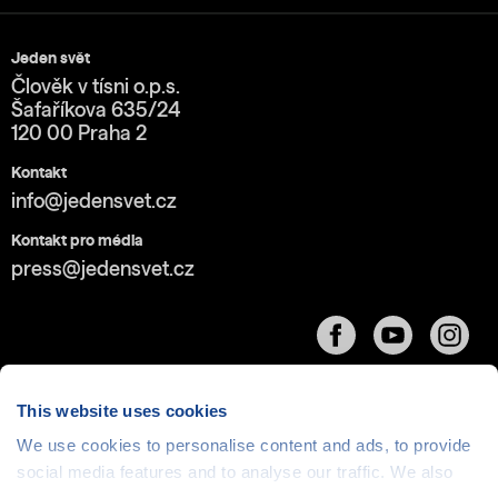
Jeden svět
Člověk v tísni o.p.s.
Šafaříkova 635/24
120 00 Praha 2
Kontakt
info@jedensvet.cz
Kontakt pro média
press@jedensvet.cz
This website uses cookies
We use cookies to personalise content and ads, to provide
Cookies
| © 1999-2026 Člověk v tísni o.p.s., web běží
social media features and to analyse our traffic. We also
v rámci bezplatného
serverhosting
společnosti