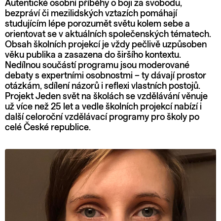
Autentické osobní příběhy o boji za svobodu,
bezpráví či mezilidských vztazích pomáhají
studujícím lépe porozumět světu kolem sebe a
orientovat se v aktuálních společenských tématech.
Obsah školních projekcí je vždy pečlivě uzpůsoben
věku publika a zasazena do širšího kontextu.
Nedílnou součástí programu jsou moderované
debaty s expertními osobnostmi – ty dávají prostor
otázkám, sdílení názorů i reflexi vlastních postojů.
Projekt Jeden svět na školách se vzdělávání věnuje
už více než 25 let a vedle školních projekcí nabízí i
další celoroční vzdělávací programy pro školy po
celé České republice.