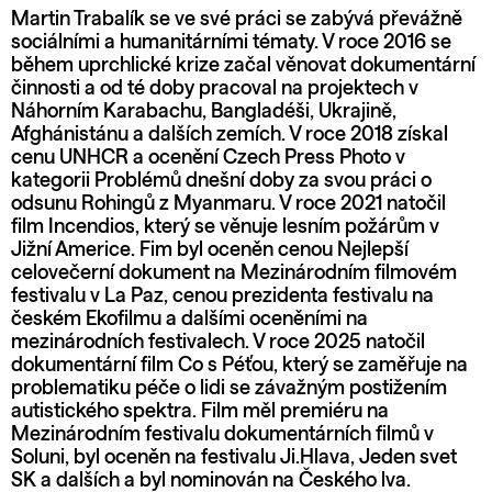
Martin Trabalík se ve své práci se zabývá převážně
sociálními a humanitárními tématy. V roce 2016 se
během uprchlické krize začal věnovat dokumentární
činnosti a od té doby pracoval na projektech v
Náhorním Karabachu, Bangladéši, Ukrajině,
Afghánistánu a dalších zemích. V roce 2018 získal
cenu UNHCR a ocenění Czech Press Photo v
kategorii Problémů dnešní doby za svou práci o
odsunu Rohingů z Myanmaru. V roce 2021 natočil
film Incendios, který se věnuje lesním požárům v
Jižní Americe. Fim byl oceněn cenou Nejlepší
celovečerní dokument na Mezinárodním filmovém
festivalu v La Paz, cenou prezidenta festivalu na
českém Ekofilmu a dalšími oceněními na
mezinárodních festivalech. V roce 2025 natočil
dokumentární film Co s Péťou, který se zaměřuje na
problematiku péče o lidi se závažným postižením
autistického spektra. Film měl premiéru na
Mezinárodním festivalu dokumentárních filmů v
Soluni, byl oceněn na festivalu Ji.Hlava, Jeden svet
SK a dalších a byl nominován na Českého lva.