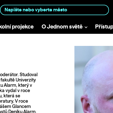
kolní projekce
O Jednom světě
Přístu
 moderátor. Studoval
é fakultě Univerzity
u Alarm, který v
ka vydal v roce
, která se
ratury. V roce
Tomášem Glancem
stů Deníku Alarm.