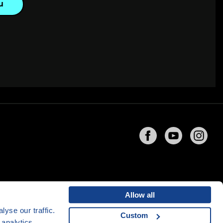
u
Allow all
yse our traffic.
Custom
 analytics