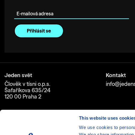
E-mailová adresa
Jeden svět
Kontakt
Člověk v tísni o.p.s.
info@jedens
Šafaříkova 635/24
120 00 Praha 2
This website uses cookie
We use cookies to personal
We also share information 