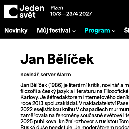
Plzeň
10/3—23/4 2027
Novinky
Můj festival
Program
Š
Jan Bělíček
novinář, server Alarm
Jan Bělíček (1986) je literární kritik, novinář a
filozofii a český jazyk a literaturu na Filozofick
Karlovy. Je šéfredaktorem internetového deník
roce 2013 spoluzakládal. V nakladatelství Pase
2022 esejistickou knihu V chapadlech murmuru
zaměřovala na fenomény současné světové lite
2025 publikoval knižní rozhovor s rusistou 
Ruská duše neexistuje. Je moderátorem podca