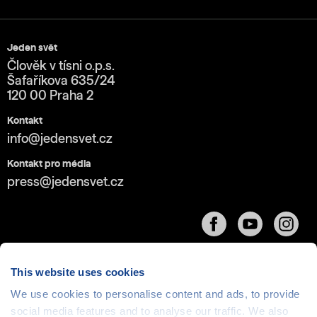
Jeden svět
Člověk v tísni o.p.s.
Šafaříkova 635/24
120 00 Praha 2
Kontakt
info@jedensvet.cz
Kontakt pro média
press@jedensvet.cz
This website uses cookies
We use cookies to personalise content and ads, to provide
Cookies
| © 1999-2026 Člověk v tísni o.p.s., web běží
social media features and to analyse our traffic. We also