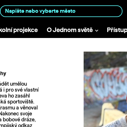
kolní projekce
O Jednom světě
Přístu
áhy
ádět umělou
 i pro své vlastní
jeva ho zasáhl
ká sportoviště.
 Erasmu a věnoval
 Nakonec svoje
a bobové dráze,
ympijský odkaz