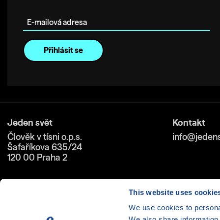
E-mailová adresa
Jeden svět
Kontakt
Člověk v tísni o.p.s.
info@jedens
Šafaříkova 635/24
120 00 Praha 2
This website uses cookie
We use cookies to personal
We also share information 