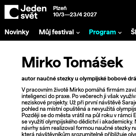
Plzeň
10/3—23/4 2027
Novinky
Můj festival
Program
Š
Mirko Tomášek
autor naučné stezky u olympijské bobové dr
V pracovním životě Mirko pomáhá firmám zav
inteligenci do praxe. Po večerech ji však využívá
neziskové projekty. Už při první návštěvě Sara
pohled na místní opuštěná a nevyužitá olympijs
Později se do města vrátil na půl roku v rámci
se využití olympijského dědictví i akademicky.
návrhy sám realizoval formou naučné stezky n
která návštěvníkům srozumitelně přibližuje ol