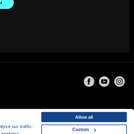
u
Allow all
yse our traffic.
Custom
 analytics