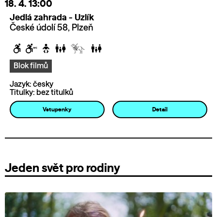
18. 4.
13:00
Jedlá zahrada - Uzlík
České údolí 58, Plzeň
Blok filmů
Jazyk: česky
Titulky: bez titulků
Vstupenky
Detail
Jeden svět pro rodiny