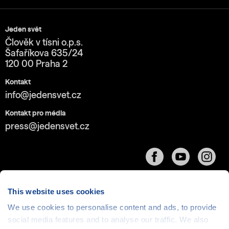
Jeden svět
Člověk v tísni o.p.s.
Šafaříkova 635/24
120 00 Praha 2
Kontakt
info@jedensvet.cz
Kontakt pro média
press@jedensvet.cz
This website uses cookies
We use cookies to personalise content and ads, to provide
social media features and to analyse our traffic. We also
Cookies
| © 1999-2026 Člověk v tísni o.p.s., web běží