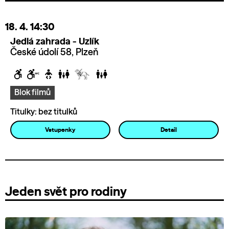
18. 4.
14:30
Jedlá zahrada - Uzlík
České údolí 58, Plzeň
Blok filmů
Titulky: bez titulků
Vstupenky
Detail
Jeden svět pro rodiny