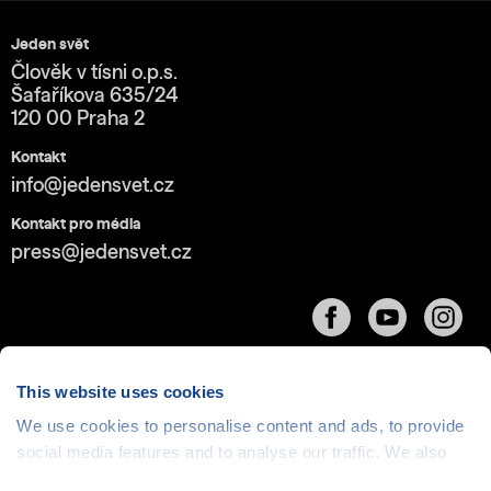
Jeden svět
Člověk v tísni o.p.s.
Šafaříkova 635/24
120 00 Praha 2
Kontakt
info@jedensvet.cz
Kontakt pro média
press@jedensvet.cz
This website uses cookies
We use cookies to personalise content and ads, to provide
social media features and to analyse our traffic. We also
Cookies
| © 1999-2026 Člověk v tísni o.p.s., web běží
v rámci bezplatného
serverhosting
společnosti
share information about your use of our site with our social