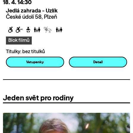
18. 4.
14:30
Jedlá zahrada - Uzlík
České údolí 58, Plzeň
Blok filmů
Titulky: bez titulků
Vstupenky
Detail
Jeden svět pro rodiny