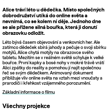
Alice tráví léto u dědečka. Místo společných
dobrodružství utíká do online světa a
nevnímá, co se kolem ní děje. Jednoho dne
se ale přižene silná bouřka, která ji donutí
obrazovku odložit.
Léto bývá časem objevování a venkovních her. Ale
zatímco dědeček sbírá jahody a pečuje o svoji sbírku
motýlů, Alice chytá motýly na obrazovce svého
tabletu. Mezitím se v reálném světě schyluje k velké
bouřce. První kapky a bosé nohy v mokré trávě vrátí
Alici zpátky do reality a pomohou jí najít společnou
řeč se svým dědečkem. Animovaný dokument
přibližuje vliv online světa na vztah mezi vnoučaty a
prarodiči i křehkost vzájemného porozumění.
Základní informace o filmu
Všechny projekce