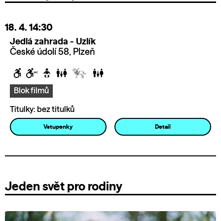
18. 4.
14:30
Jedlá zahrada - Uzlík
České údolí 58, Plzeň
Blok filmů
Titulky: bez titulků
Vstupenky
Detail
Jeden svět pro rodiny