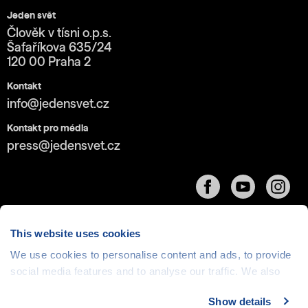
Jeden svět
Člověk v tísni o.p.s.
Šafaříkova 635/24
120 00 Praha 2
Kontakt
info@jedensvet.cz
Kontakt pro média
press@jedensvet.cz
This website uses cookies
We use cookies to personalise content and ads, to provide
social media features and to analyse our traffic. We also
Cookies
| © 1999-2026 Člověk v tísni o.p.s., web běží
v rámci bezplatného
serverhosting
společnosti
share information about your use of our site with our social
CZECHIA.COM
Show details
media, advertising and analytics partners who may