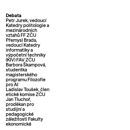
Debata
Petr Jurek, vedoucí
Katedry politologie a
mezinárodních
vztahů FF ZČU
Přemysl Brada,
vedoucí Katedry
informatiky a
výpočetní techniky
(KIV) FAV ZČU
Barbora Škampová,
studentka
magisterského
programu Filozofie
pro AI
Ladislav Toušek, člen
etické komise ZČU
Jan Tluchoř,
proděkan pro
studijní a
pedagogické
záležitosti Fakulty
ekonomické