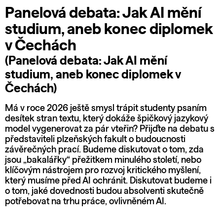
Panelová debata: Jak AI mění
studium, aneb konec diplomek
v Čechách
(Panelová debata: Jak AI mění
studium, aneb konec diplomek v
Čechách)
Má v roce 2026 ještě smysl trápit studenty psaním
desítek stran textu, který dokáže špičkový jazykový
model vygenerovat za pár vteřin? Přijďte na debatu s
představiteli plzeňských fakult o budoucnosti
závěrečných prací. Budeme diskutovat o tom, zda
jsou „bakalářky“ přežitkem minulého století, nebo
klíčovým nástrojem pro rozvoj kritického myšlení,
který musíme před AI ochránit. Diskutovat budeme i
o tom, jaké dovednosti budou absolventi skutečně
potřebovat na trhu práce, ovlivněném AI.