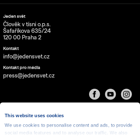
Jeden svět
Člověk v tísni o.p.s.
Šafaříkova 635/24
120 00 Praha 2
Kontakt
info@jedensvet.cz
Kontakt pro média
press@jedensvet.cz
This website uses cookies
We use cookies to personalise content and ads, to provide
Cookies
| © 1999-2026 Člověk v tísni o.p.s., web běží
social media features and to analyse our traffic. We also
v rámci bezplatného
serverhosting
společnosti