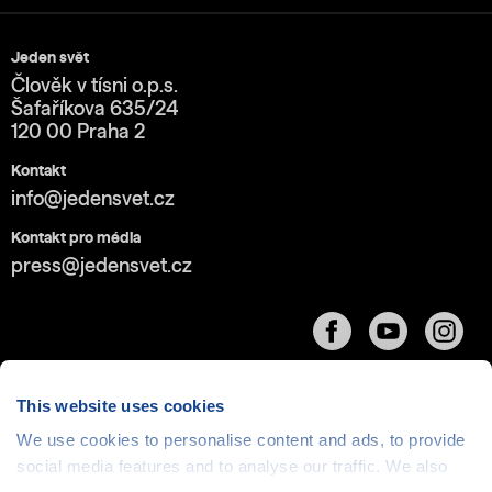
Jeden svět
Člověk v tísni o.p.s.
Šafaříkova 635/24
120 00 Praha 2
Kontakt
info@jedensvet.cz
Kontakt pro média
press@jedensvet.cz
This website uses cookies
We use cookies to personalise content and ads, to provide
Cookies
| © 1999-2026 Člověk v tísni o.p.s., web běží
social media features and to analyse our traffic. We also
v rámci bezplatného
serverhosting
společnosti