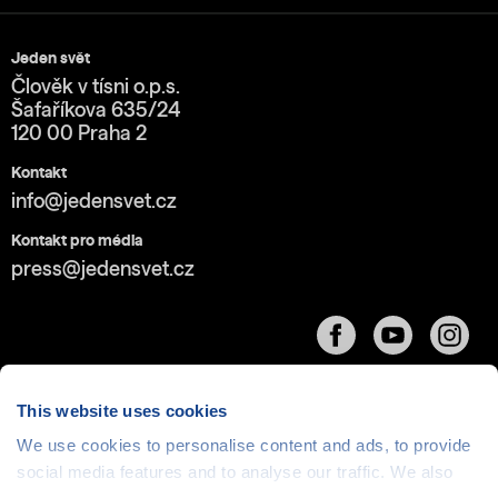
Jeden svět
Člověk v tísni o.p.s.
Šafaříkova 635/24
120 00 Praha 2
Kontakt
info@jedensvet.cz
Kontakt pro média
press@jedensvet.cz
This website uses cookies
We use cookies to personalise content and ads, to provide
Cookies
| © 1999-2026 Člověk v tísni o.p.s., web běží
social media features and to analyse our traffic. We also
v rámci bezplatného
serverhosting
společnosti