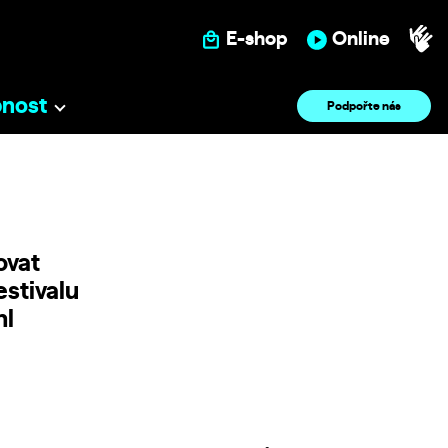
E-shop
Online
pnost
Podpořte nás
ovat
estivalu
hl