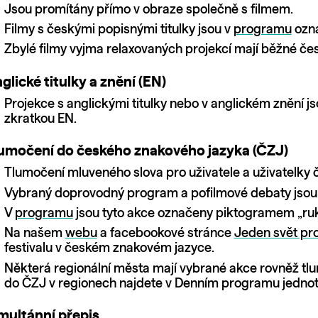
Jsou promítány přímo v obraze společně s filmem.
Filmy s českými popisnými titulky jsou v
programu
ozn
Zbylé filmy vyjma relaxovaných projekcí mají běžné česk
glické titulky a znění (EN)
Projekce s anglickými titulky nebo v anglickém znění j
zkratkou EN.
umočení do českého znakového jazyka (ČZJ)
Tlumočení mluveného slova pro uživatele a uživatelky 
Vybraný doprovodný program a pofilmové debaty jsou 
V
programu
jsou tyto akce označeny piktogramem „ruk
Na našem
webu
a facebookové stránce
Jeden svět pro
festivalu v českém znakovém jazyce.
Některá regionální města mají vybrané akce rovněž t
do ČZJ v regionech najdete v Denním programu jednot
multánní přepis