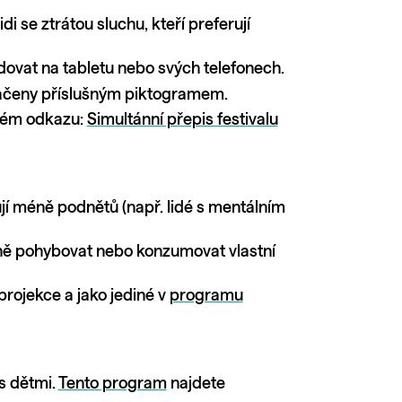
 se ztrátou sluchu, kteří preferují
dovat na tabletu nebo svých telefonech.
čeny příslušným piktogramem.
jném odkazu:
Simultánní přepis festivalu
ují méně podnětů (např. lidé s mentálním
volně pohybovat nebo konzumovat vlastní
rojekce a jako jediné v
programu
s dětmi.
Tento program
najdete