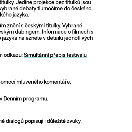
ulky. Jediné projekce bez titulků jsou
e vybrané debaty tlumočíme do českého
kého jazyka.
m znění s českými titulky. Vybrané
 českým dabingem. Informace o filmech s
zyka naleznete v detailu jednotlivých
ém odkazu:
Simultánní přepis festivalu
u pomocí mluveného komentáře.
 v
Denním programu
.
ě dialogů popisují i důležité zvuky,