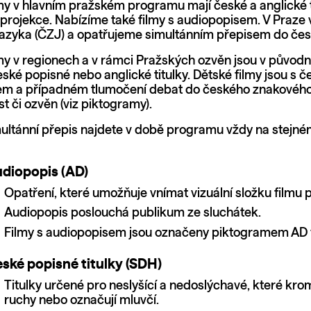
my v hlavním pražském programu mají české a anglické tit
projekce. Nabízíme také filmy s audiopopisem. V Praz
azyka (ČZJ) a opatřujeme simultánním přepisem do čes
my v regionech a v rámci Pražských ozvěn jsou v původní
české popisné nebo anglické titulky. Dětské filmy jsou s
m a případném tlumočení debat do českého znakového ja
t či ozvěn (viz piktogramy).
multánní přepis najdete v době programu vždy na stejn
diopopis (AD)
Opatření, které umožňuje vnímat vizuální složku film
Audiopopis poslouchá publikum ze sluchátek.
Filmy s audiopopisem jsou označeny piktogramem AD
ské popisné titulky (SDH)
Titulky určené pro neslyšící a nedoslýchavé, které krom
ruchy nebo označují mluvčí.