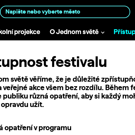
kolní projekce
O Jednom světě
Přístu
tupnost festivalu
m světě věříme, že je důležité zpřístupň
 a veřejné akce všem bez rozdílu. Během f
 publiku různá opatření, aby si každý mo
opravdu užít.
á opatření v programu