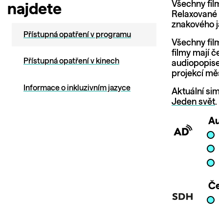
Všechny fil
najdete
Relaxované 
znakového j
Přístupná opatření v programu
Všechny fil
filmy mají 
Přístupná opatření v kinech
audiopopise
projekcí měs
Informace o inkluzivním jazyce
Aktuální si
Jeden svět
.
Au
Če