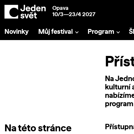
Opava
10/3—23/4 2027
Novinky
Můj festival
Program
Š
Přís
Na Jedno
kulturní
nabízíme
program 
Na této stránce
Přístupn