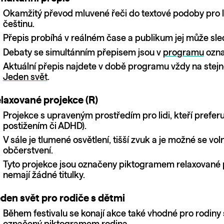
Okamžitý převod mluvené řeči do textové podoby pro lidi
češtinu.
Přepis probíhá v reálném čase a publikum jej může sle
Debaty se simultánním přepisem jsou v
programu
ozna
Aktuální přepis najdete v době programu vždy na ste
Jeden svět
.
laxované projekce (R)
Projekce s upraveným prostředím pro lidi, kteří prefer
postižením či ADHD).
V sále je tlumené osvětlení, tišší zvuk a je možné se 
občerstvení.
Tyto projekce jsou označeny piktogramem relaxované p
nemají žádné titulky.
den svět pro rodiče s dětmi
Během festivalu se konají akce také vhodné pro rodiny 