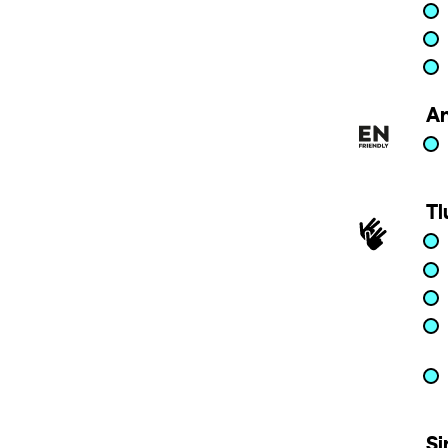
An
Tl
Si