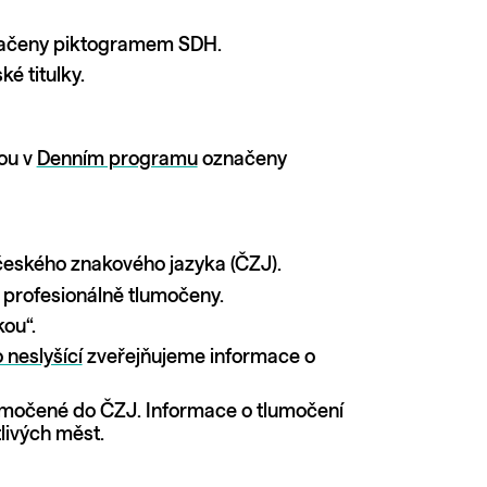
ačeny piktogramem SDH.
é titulky.
sou v
Denním programu
označeny
českého znakového jazyka (ČZJ).
profesionálně tlumočeny.
ou“.
 neslyšící
zveřejňujeme informace o
lumočené do ČZJ. Informace o tlumočení
livých měst.