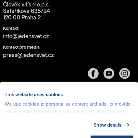
Člověk v tísni o.p.s.
Šafaříkova 635/24
120 00 Praha 2
Kontakt
info@jedensvet.cz
Kontakt pro média
press@jedensvet.cz
This website uses cookies
We use cookies to personalise content and ads, to provide
Cookies
| © 1999-2026 Člověk v tísni o.p.s., web běží
social media features and to analyse our traffic. We also
v rámci bezplatného
serverhosting
společnosti
share information about your use of our site with our social
CZECHIA.COM
Show details
media, advertising and analytics partners who may
combine it with other information that you’ve provided to