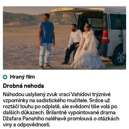
Hraný film
Drobná nehoda
Náhodou uslyšený zvuk vrací Vahídovi trýznivé
vzpomínky na sadistického mučitele. Srdce už
roztáčí touhu po odplatě, ale svědomí tiše volá po
dalších důkazech. Brilantně vypointované drama
Džafara Panahího naléhavě promlouvá o otázkách
viny a odpovědnosti.