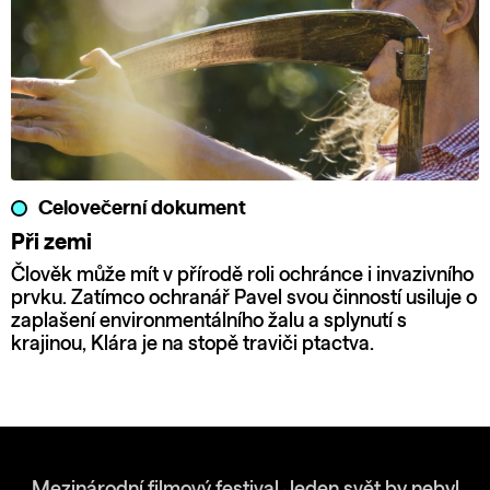
Celovečerní dokument
Při zemi
Člověk může mít v přírodě roli ochránce i invazivního
prvku. Zatímco ochranář Pavel svou činností usiluje o
zaplašení environmentálního žalu a splynutí s
krajinou, Klára je na stopě traviči ptactva.
Mezinárodní filmový festival Jeden svět by nebyl