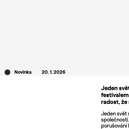
Novinka
20. 1. 2026
Jeden svět
festivalem
radost, že
Jeden svět 
společností
porušování 