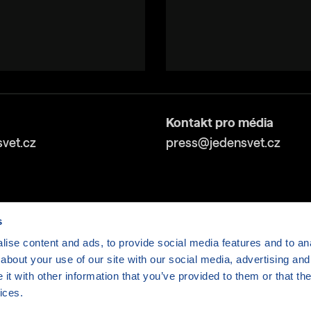
Kontakt pro média
vet.cz
press@jedensvet.cz
s
ise content and ads, to provide social media features and to anal
about your use of our site with our social media, advertising and
v tísni o.p.s., web běží v rámci bezplatného
serverhosti
t with other information that you’ve provided to them or that the
ices.