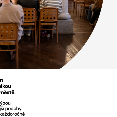
ým
elkou
 městě.
hýbou
jší podoby
e každoročně