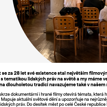
 se za 28 let své existence stal největším filmov
 s tematikou lidských práv na světě a my máme v
 na dlouholetou tradici navazujeme také v našem
skrze dokumentární i hrané filmy otevírá témata, která 
. Mapuje aktuální světové dění a upozorňuje na nejrůzně
lidských práv. Do desítek měst po celé České republic