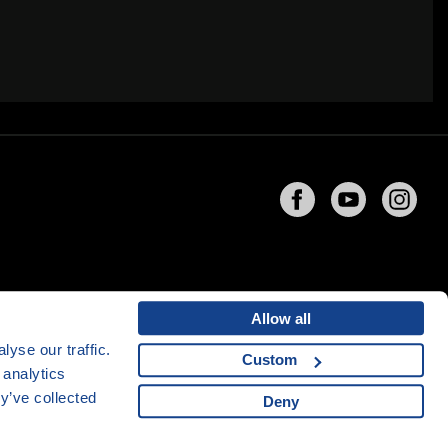
Allow all
yse our traffic.
Custom
 analytics
ng
společnosti
CZECHIA.COM
y’ve collected
Deny