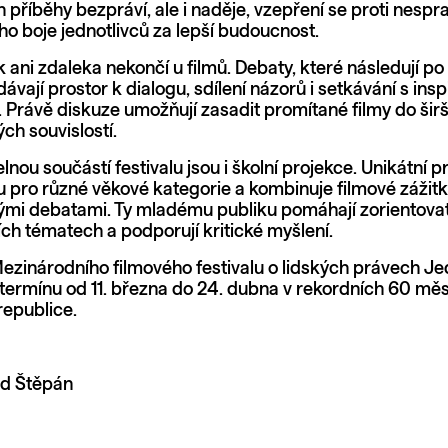
n příběhy bezpráví, ale i naděje, vzepření se proti nespra
o boje jednotlivců za lepší budoucnost.
k ani zdaleka nekončí u filmů. Debaty, které následují p
dávají prostor k dialogu, sdílení názorů i setkávání s insp
 Právě diskuze umožňují zasadit promítané filmy do šir
ch souvislostí.
nou součástí festivalu jsou i školní projekce. Unikátní 
ru pro různé věkové kategorie a kombinuje filmové zážitk
i debatami. Ty mladému publiku pomáhají zorientovat
ích tématech a podporují kritické myšlení.
Mezinárodního filmového festivalu o lidských právech Je
termínu od 11. března do 24. dubna v rekordních 60 mě
republice.
id Štěpán