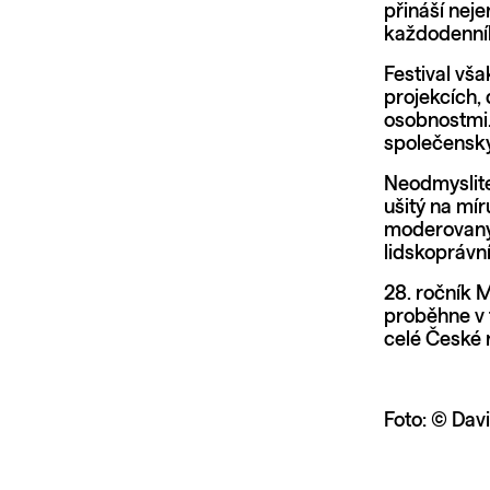
přináší neje
každodenníh
Festival vša
projekcích, 
osobnostmi.
společenský
Neodmyslitel
ušitý na mí
moderovaným
lidskoprávn
28. ročník 
proběhne v 
celé České 
Foto: © Dav