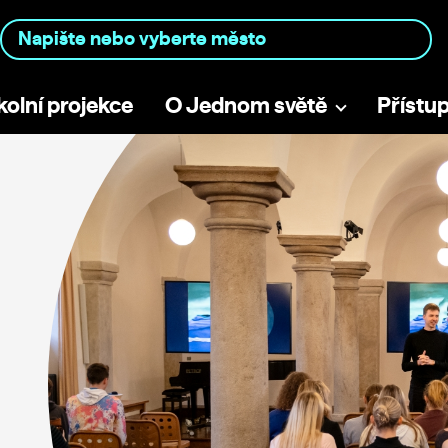
kolní projekce
O Jednom světě
Přístu