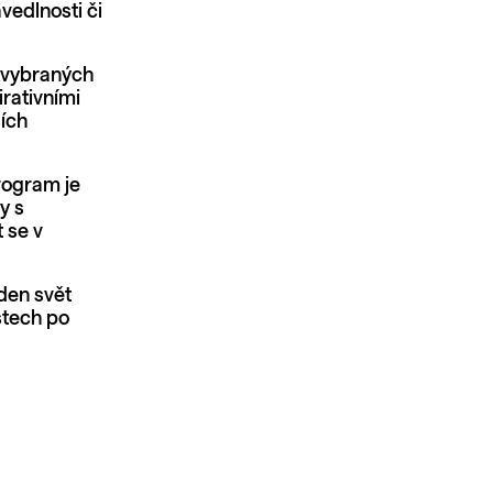
vedlnosti či
o vybraných
irativními
ších
program je
y s
 se v
den svět
stech po