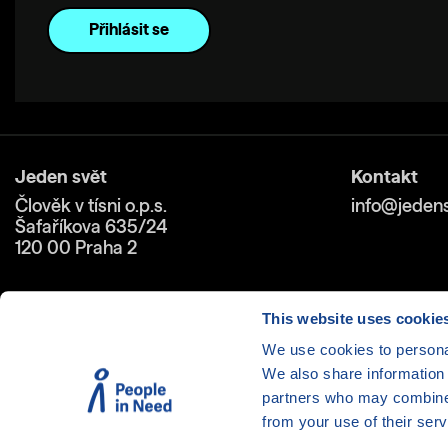
Jeden svět
Kontakt
Člověk v tísni o.p.s.
info@jedens
Šafaříkova 635/24
120 00 Praha 2
This website uses cookie
We use cookies to personal
We also share information 
Cookies
| © 1999-2026 Člověk 
partners who may combine i
from your use of their serv