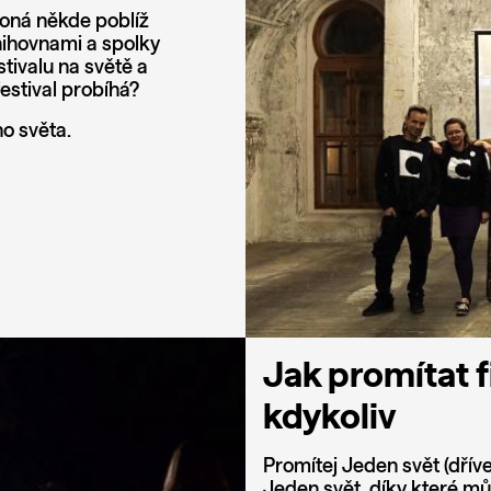
ekoná někde poblíž
knihovnami a spolky
stivalu na světě a
estival probíhá?
o světa.
Jak promítat f
kdykoliv
Promítej Jeden svět (dříve 
Jeden svět, díky které mů