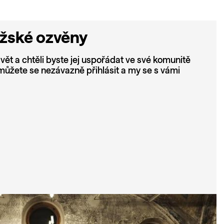
ažské ozvěny
vět a chtěli byste jej uspořádat ve své komunitě
ůžete se nezávazně přihlásit a my se s vámi