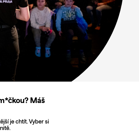
ákem*čkou? Máš
ší je chtít. Vyber si
nitě.