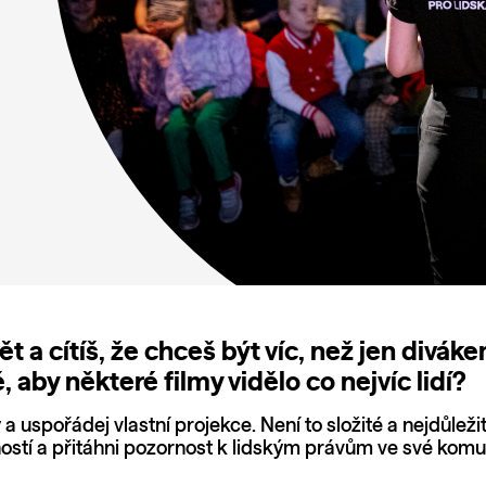
vět a cítíš, že chceš být víc, než jen div
é, aby některé filmy vidělo co nejvíc lidí?
 uspořádej vlastní projekce. Není to složité a nejdůležitěj
stí a přitáhni pozornost k lidským právům ve své komu