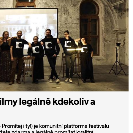
ilmy legálně kdekoliv a
Promítej i ty!) je komunitní platforma festivalu
žete zdarma a legálně promítat kvalitní