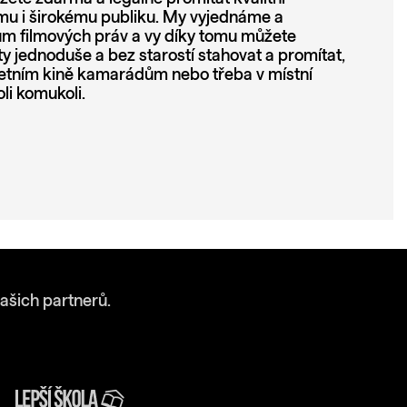
u i širokému publiku. My vyjednáme a
lům filmových práv a vy díky tomu můžete
 jednoduše a bez starostí stahovat a promítat,
etním kině kamarádům nebo třeba v místní
li komukoli.
ašich partnerů.