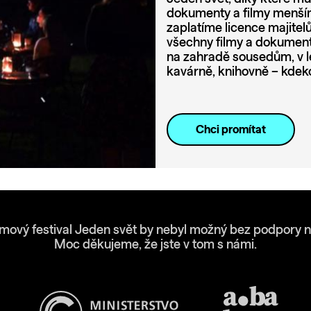
dokumenty a filmy menším
zaplatíme licence majite
všechny filmy a dokumenty
na zahradě sousedům, v l
kavárně, knihovně – kdeko
Chci promítat
lmový festival Jeden svět by nebyl možný bez podpory n
Moc děkujeme, že jste v tom s námi.