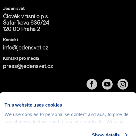
Jeden svět
Člověk v tísni o.p.s.
Šafaříkova 635/24
120 00 Praha 2
Kontakt
info@jedensvet.cz
Kontakt pro média
press@jedensvet.cz
This website uses cookies
We use cookies to personalise content and ads, to provide
social media features and to analyse our traffic. We also
Cookies
| © 1999-2026 Člověk v tísni o.p.s., web běží
v rámci bezplatného
serverhosting
společnosti
share information about your use of our site with our social
CZECHIA.COM
Show details