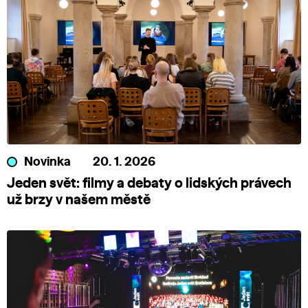
Novinka
20. 1. 2026
Jeden svět: filmy a debaty o lidských právech
už brzy v našem městě