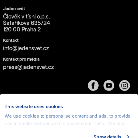
Jeden svět
Člověk v tísni o.p.s.
Šafaříkova 635/24
120 00 Praha 2
Kontakt
info@jedensvet.cz
Kontakt pro média
press@jedensvet.cz
This website uses cookies
We use cookies to personalise content and ads, to provide
social media features and to analyse our traffic. We also
Cookies
| © 1999-2026 Člověk v tísni o.p.s., web běží
v rámci bezplatného
serverhosting
společnosti
share information about your use of our site with our social
CZECHIA.COM
Show details