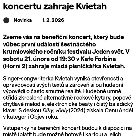
koncertu zahraje Kvietah
Novinka
1. 2. 2026
Zveme vás na benefiční koncert, který bude
vůbec první událostí šestnáctého
krumlovského ročníku festivalu Jeden svět. V
sobotu 21. února od 19:30 v Kafe Forbína
(Horní 2) zahraje mladá písničkářka Kvietah.
Singer-songwriterka Kvietah vyniká otevřeností a
opravdovostí svých textů a zároveň silou hudební
výpovědi o často smutné realitě. Hudebně umně
střídá zkreslené alternativně rockové kytary, popově
chytlavé melodie, elektronické beaty i čistý baladický
klavír. S deskou
Díky, včely
(2024) získala Cenu Anděl
v kategorii Objev roku.
Vstupenky na benefiční koncert budou k dispozici na
místě (platit bude možné hotově i kartou) a jejich