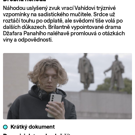
Náhodou uslyšený zvuk vrací Vahídovi trýznivé
vzpomínky na sadistického mučitele. Srdce už
roztáčí touhu po odplatě, ale svědomí tiše volá po
dalších důkazech. Brilantně vypointované drama
Džafara Panahího naléhavě promlouvá o otázkách
viny a odpovědnosti.
Krátký dokument