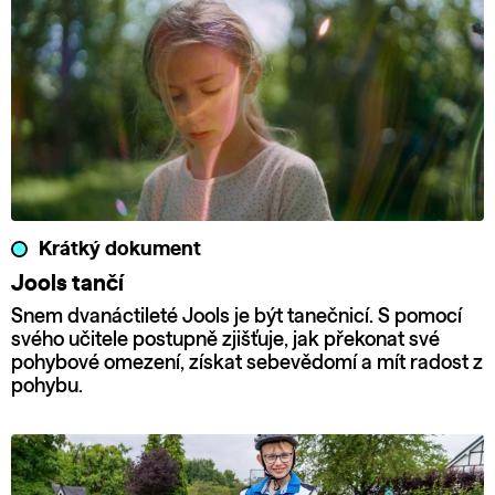
Krátký dokument
Jools tančí
Snem dvanáctileté Jools je být tanečnicí. S pomocí
svého učitele postupně zjišťuje, jak překonat své
pohybové omezení, získat sebevědomí a mít radost z
pohybu.