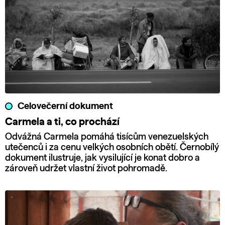
Celovečerní dokument
Carmela a ti, co prochází
Odvážná Carmela pomáhá tisícům venezuelských
utečenců i za cenu velkých osobních obětí. Černobílý
dokument ilustruje, jak vysilující je konat dobro a
zároveň udržet vlastní život pohromadě.