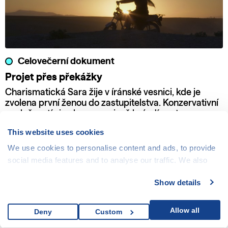
Celovečerní dokument
Projet přes překážky
Charismatická Sara žije v íránské vesnici, kde je
zvolena první ženou do zastupitelstva. Konzervativní
společností si nekompromisně brázdí cestu se svou
motorkou a odhodláním bojovat za práva žen a dětí.
This website uses cookies
We use cookies to personalise content and ads, to provide
social media features and to analyse our traffic. We also
share information about your use of our site with our social
Show details
media, advertising and analytics partners who may
combine it with other information that you’ve provided to
them or that they’ve collected from your use of their
Allow all
Deny
Custom
services.