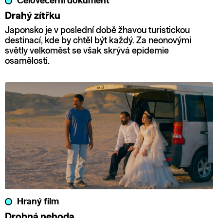
Celovečerní dokument
Drahý zítřku
Japonsko je v poslední době žhavou turistickou
destinací, kde by chtěl být každý. Za neonovými
světly velkoměst se však skrývá epidemie
osamělosti.
Hraný film
Drobná nehoda