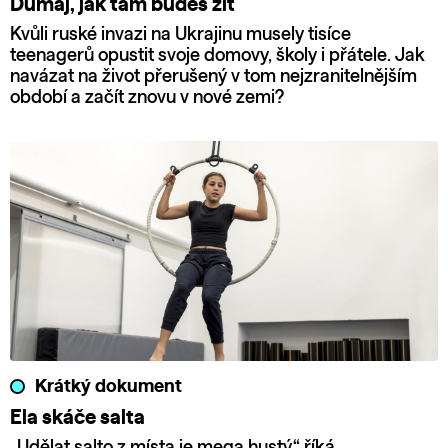
Dumaj, jak tam budeš žít
Kvůli ruské invazi na Ukrajinu musely tisíce
teenagerů opustit svoje domovy, školy i přátele. Jak
navázat na život přerušený v tom nejzranitelnějším
období a začít znovu v nové zemi?
Krátký dokument
Ela skáče salta
„Udělat salto z místa je mega hustý,“ říká