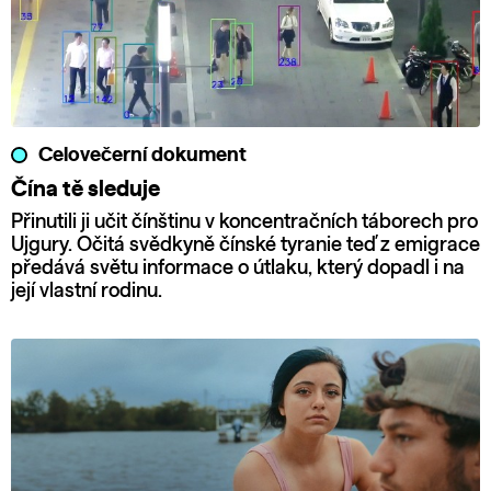
Celovečerní dokument
Čína tě sleduje
Přinutili ji učit čínštinu v koncentračních táborech pro
Ujgury. Očitá svědkyně čínské tyranie teď z emigrace
předává světu informace o útlaku, který dopadl i na
její vlastní rodinu.