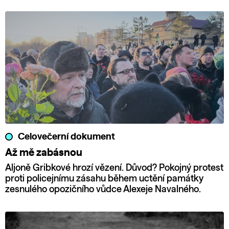
Celovečerní dokument
Až mě zabásnou
Aljoně Gribkové hrozí vězení. Důvod? Pokojný protest
proti policejnímu zásahu během uctění památky
zesnulého opozičního vůdce Alexeje Navalného.