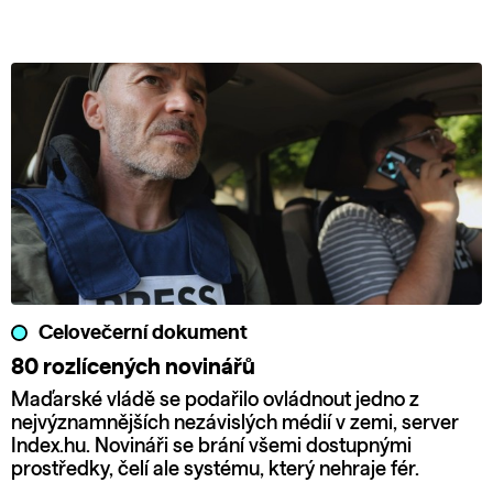
Celovečerní dokument
80 rozlícených novinářů
Maďarské vládě se podařilo ovládnout jedno z
nejvýznamnějších nezávislých médií v zemi, server
Index.hu. Novináři se brání všemi dostupnými
prostředky, čelí ale systému, který nehraje fér.