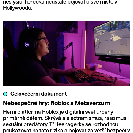
neslyšící herečka neustále bojovat o své místo v
Hollywoodu.
Celovečerní dokument
Nebezpečné hry: Roblox a Metaverzum
Herní platforma Roblox je digitální svět určený
primárně dětem. Skrývá ale extremismus, rasismus i
sexuální predátory. Tři teenagerky se rozhodnou
poukazovat na tato rizika a bojovat za větší bezpečí v