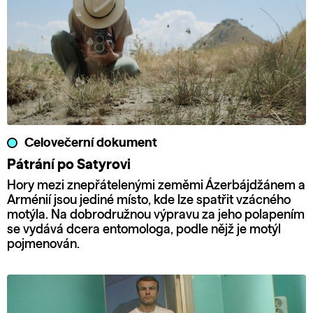
Celovečerní dokument
Pátrání po Satyrovi
Hory mezi znepřátelenými zeměmi Ázerbájdžánem a
Arménií jsou jediné místo, kde lze spatřit vzácného
motýla. Na dobrodružnou výpravu za jeho polapením
se vydává dcera entomologa, podle nějž je motýl
pojmenován.