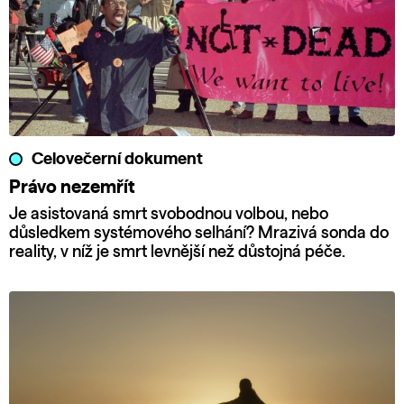
Celovečerní dokument
Právo nezemřít
Je asistovaná smrt svobodnou volbou, nebo
důsledkem systémového selhání? Mrazivá sonda do
reality, v níž je smrt levnější než důstojná péče.