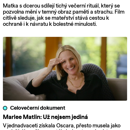
Matka s dcerou sdílejí tichý večerní rituál, který se
pozvolna mění v temný obraz paměti a strachu. Film
citlivě sleduje, jak se mateřství stává cestou k
ochraně i k návratu k bolestné minulosti.
Celovečerní dokument
Marlee Matlin: Už nejsem jediná
V jednadvaceti získala Oscara, přesto musela jako