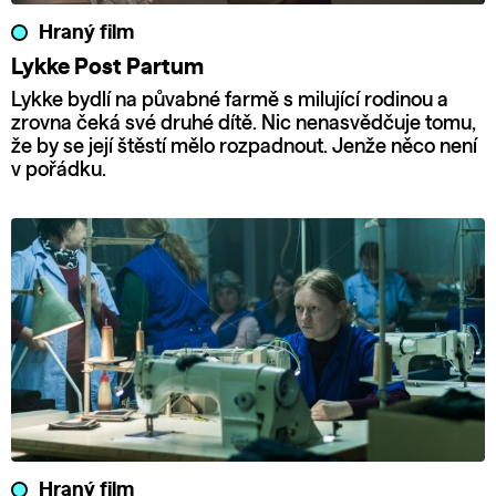
Hraný film
Lykke Post Partum
Lykke bydlí na půvabné farmě s milující rodinou a
zrovna čeká své druhé dítě. Nic nenasvědčuje tomu,
že by se její štěstí mělo rozpadnout. Jenže něco není
v pořádku.
Hraný film