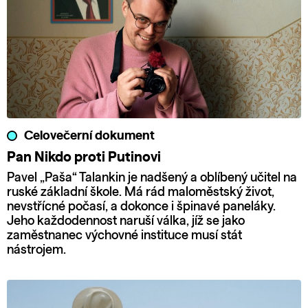
Celovečerní dokument
Pan Nikdo proti Putinovi
Pavel „Paša“ Talankin je nadšený a oblíbený učitel na
ruské základní škole. Má rád maloměstský život,
nevstřícné počasí, a dokonce i špinavé paneláky.
Jeho každodennost naruší válka, jíž se jako
zaměstnanec výchovné instituce musí stát
nástrojem.